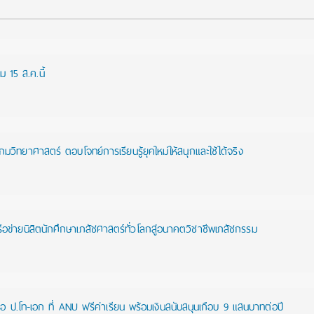
่ม 15 ส.ค.นี้
วิทยาศาสตร์ ตอบโจทย์การเรียนรู้ยุคใหม่ให้สนุกและใช้ได้จริง
ือข่ายนิสิตนักศึกษาเภสัชศาสตร์ทั่วโลกสู่อนาคตวิชาชีพเภสัชกรรม
อ ป.โท-เอก ที่ ANU ฟรีค่าเรียน พร้อมเงินสนับสนุนเกือบ 9 แสนบาทต่อปี