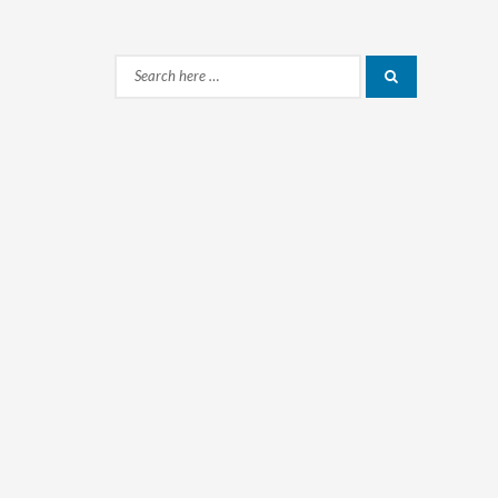
Search
Search
for: