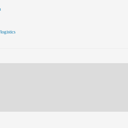
h
#logistics