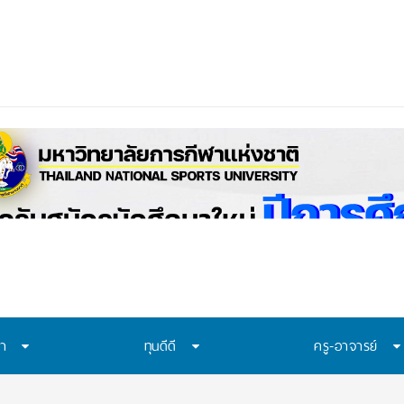
ษา
ทุนดีดี
ครู-อาจารย์