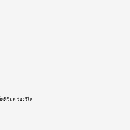
ศศิวิมล ว่องวิไล