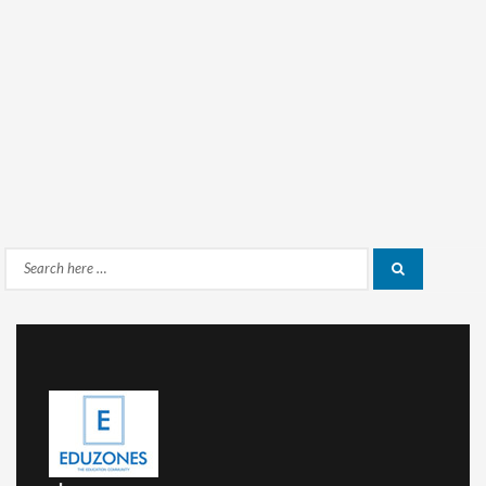
Search
Search
for: