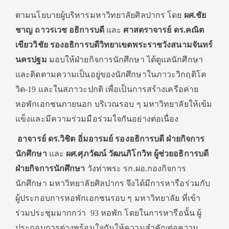
ตามนโยบายผู้บริหารมหาวิทยาลัยศิลปากร โดย​
ผศ​.ชัย
ชาญ​ ถาวรเวช​ อธิการบดี​
และ
ศาสตราจารย์ ดร.คณิต
เขียววิชัย
รองอธิการบดีวิทยาเขตพระราชวังสนามจันทร์
นครปฐม
มอบให้ฝ่ายกิจการนักศึกษา ได้​ดูแลนักศึกษา
และติดตามความเป็นอยู่ของนักศึกษาในภาวะวิกฤติ​โค
วิด-​19​ และในสภาวะปกติ เพื่อเป็นการสร้างเครือค่าย
หอพักเอกชนภายนอก บริเวณรอบ ๆ มหาวิทยาลัยให้เข้ม
แข็งและมีความร่วมมือร่วมใจกันอย่างต่อเนื่อง
​
อาจารย์ ดร.​วิชิต​ อิ่มอารมย์ ​รองอธิการบดี
ฝ่ายกิจการ
นักศึกษา
​ และ ​
ผศ.​ศุภวัฒน์​ วัฒนภิโกวิท
​
ผู้ช่วยอธิการบดี
ฝ่ายกิจการนักศึกษา​
วังท่าพระ​ รก.​ผอ.กองกิจการ
นักศึกษา​ มหาวิทยาลัยศิลปากร​ จึงได้มีการหารือร่วมกับ
ผู้ประกอบการหอพักเอกชนรอบ ๆ มหาวิทยาลัย ที่เข้า
ร่วมประชุมมากกว่า ​ 93 หอพัก โดยในการหารือนั้น ผู้
ประกอบการต่างพร้อมใจกันให้ความสำคัญต่อความ