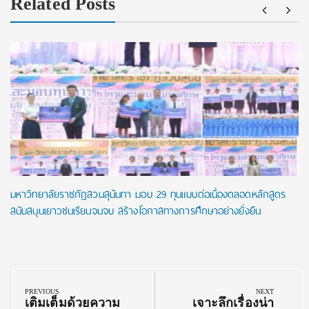
Related Posts
มหาวิทยาลัยราชภัฏสวนสุนันทา มอบ 29 ทุนแบบต่อเนื่องตลอดหลักสูตร
สนับสนุนเยาวชนเรียนจนจบ สร้างโอกาสทางการศึกษาอย่างยั่งยืน
Post
navigation
PREVIOUS
NEXT
Previous
Next
เติมเต็มด้วยความ
เจาะลึกเรื่องน่า