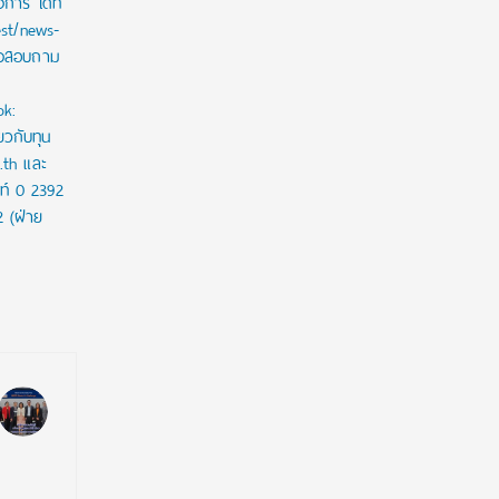
าร ได้ที่
est/news-
ใจสอบถาม
ok:
ยวกับทุน
c.th และ
ท์ 0 2392
2 (ฝ่าย