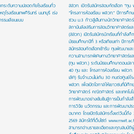
งยกระดับความปลอดภัยโรงเรียนทั่ว
สสวท. เปิดรับสมัครสอบคัดเลือก “ทุน
หตุโรงเรียนเทพศิรินทร์ นนทบุรี เร่ง
“โครงการห้องเรียน พสวท.” ปีการศึก
กรรมเลียนแบบ
ชวน ม.3 ก้าวสู่เส้นทางนักวิทยาศาสตร์รุ
สถาบันส่งเสริมการสอนวิทยาศาสตร์และ
(สสวท.) เปิดรับสมัครนักเรียนที่กำลังศึก
มัธยมศึกษาปีที่ 3 หรือเทียบเท่า ปีการ
สมัครสอบคัดเลือกเข้ารับ ทุนพัฒนาและส่
ความสามารถพิเศษทางวิทยาศาสตร์และ
(ทุน พสวท.) ระดับมัธยมศึกษาตอนปล
40 ทุน และ โครงการห้องเรียน พสวท. (
เลิศ) รับจำนวนไม่เกิน 30 คนต่อศูนย์โร
พสวท. เพื่อเปิดโอกาสให้เยาวชนที่มีศั
วิทยาศาสตร์ คณิตศาสตร์ และเทคโนโลย
การพัฒนาอย่างเข้มข้นสู่การเป็นกำลัง
การวิจัย นวัตกรรม และการพัฒนาปร
อนาคต โดยเปิดรับสมัครตั้งแต่วันนี้ถึง
2569 สมัครได้ที่เว็บไซต์ www.mwit.ac.
สามารถอ่านรายละเอียดและคุณสมบัติผ