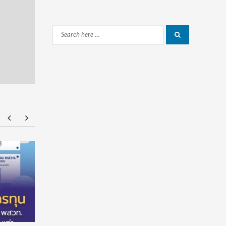
Search
Search
for:
ร่วมป้องกัน “ภัยเงียบ” ในเด็กไทย: ดานอน
“อนาคตของล
ประเทศไทย ร่วมกับภาครัฐ เพื่อรณรงค์ป้องกันและ
!!! เปิดมุ
ขยายการเข้าถึงการคัดกรองโลหิตจางจากการขาด
จีน
ธาตุเหล็กในเด็ก