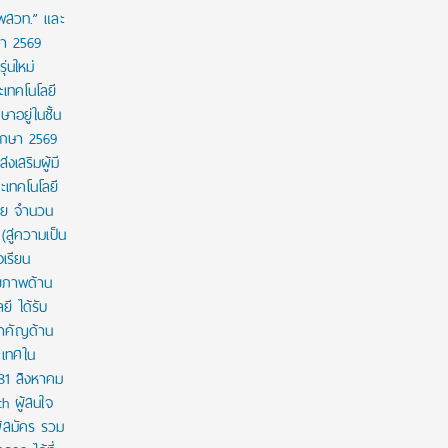
 พสวท.” และ
ษา 2569
่นใหม่
เทคโนโลยี
ษาอยู่ในชั้น
ศึกษา 2569
งเสริมผู้มี
เทคโนโลยี
าย จำนวน
สู่ความเป็น
งเรียน
กยภาพด้าน
ี ได้รับ
สำคัญด้าน
ะเทศใน
 31 สิงหาคม
th ผู้สนใจ
ู้สมัคร รวม