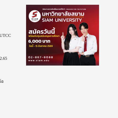
 UTCC
2.65
้อ