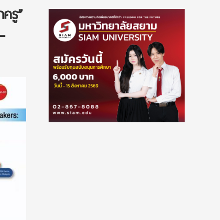
าครู”
–