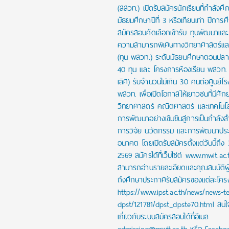
(สสวท.) เปิดรับสมัครนักเรียนที่กำลังศึก
มัธยมศึกษาปีที่ 3 หรือเทียบเท่า ปีการ
สมัครสอบคัดเลือกเข้ารับ ทุนพัฒนาและส่
ความสามารถพิเศษทางวิทยาศาสตร์และ
(ทุน พสวท.) ระดับมัธยมศึกษาตอนปล
40 ทุน และ โครงการห้องเรียน พสวท. (
เลิศ) รับจำนวนไม่เกิน 30 คนต่อศูนย์โร
พสวท. เพื่อเปิดโอกาสให้เยาวชนที่มีศั
วิทยาศาสตร์ คณิตศาสตร์ และเทคโนโลย
การพัฒนาอย่างเข้มข้นสู่การเป็นกำลัง
การวิจัย นวัตกรรม และการพัฒนาปร
อนาคต โดยเปิดรับสมัครตั้งแต่วันนี้ถึง
2569 สมัครได้ที่เว็บไซต์ www.mwit.ac.
สามารถอ่านรายละเอียดและคุณสมบัติผ
ถึงศึกษาประกาศรับสมัครของแต่ละโครงก
https://www.ipst.ac.th/news/news-t
dpst/121781/dpst_dpste70.html สน
เกี่ยวกับระบบสมัครสอบได้ที่อีเมล