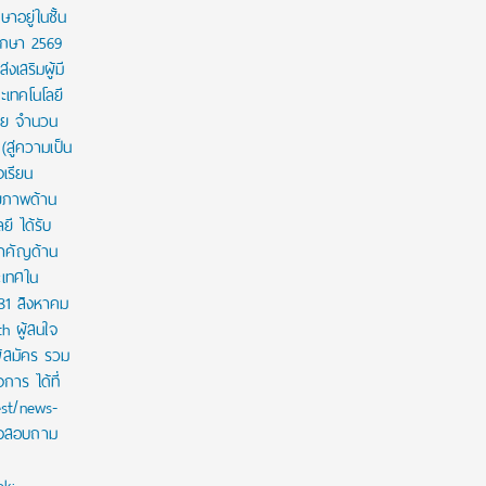
ษาอยู่ในชั้น
ศึกษา 2569
งเสริมผู้มี
เทคโนโลยี
าย จำนวน
สู่ความเป็น
งเรียน
กยภาพด้าน
ี ได้รับ
สำคัญด้าน
ะเทศใน
 31 สิงหาคม
th ผู้สนใจ
ู้สมัคร รวม
าร ได้ที่
est/news-
ใจสอบถาม