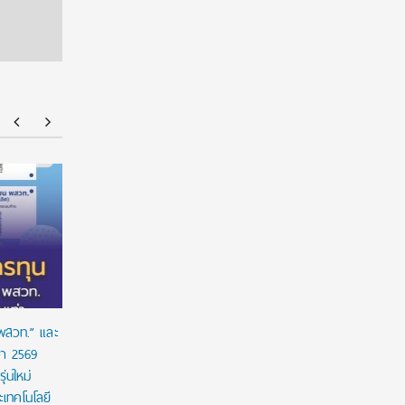
มทร.กรุงเทพ โต้ข่าวเท็จ! ยัน MOU-หลักสูตร-วีซ่า
ยศชนัน เค
ถูกต้องตามกฎหมาย เล็งดำเนินคดีกลุ่มบิดเบือน
ผูกมัด ใช้
เวลาใช้ทุน
 พสวท.” และ
ษา 2569
่นใหม่
เทคโนโลยี