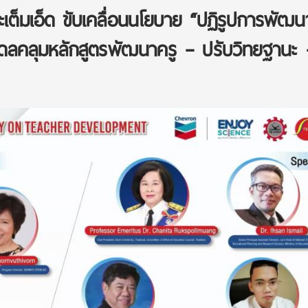
สะเต็มเอ็ด ขับเคลื่อนนโยบาย “ปฏิรูปการพัฒน
โมเดลคลุมหลักสูตรพัฒนาครู – ปรับวิทยฐานะ 