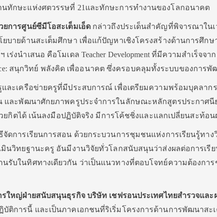
้านทักษะแห่งศตวรรษที่ 21และทักษะการทำงานของโลกอนาคต
ยการศูนย์ซีมีโอสะเต็มเอ็ด
กล่าวถึงประเด็นสำคัญที่พิจารณาในเวท
บายด้านสะเต็มศึกษา เพื่อแก้ปัญหาเชิงโครงสร้างด้านการศึกษ
ฯ เร่งนำเสนอ คือโมเดล Teacher Development ที่มีความสำเร็จจาก
: สนุกวิทย์ พลังคิด เพื่ออนาคต
ซึ่งครอบคลุมทั้งระบบของการพั
ูและเครือข่ายครูที่มีประสบการณ์ เพื่อเตรียมความพร้อมบุคลากรท
ฝึกสอน และพัฒนาศักยภาพครูประจำการในลักษณะหลักสูตรประกาศนี
วยกิตได้ เน้นลงมือปฏิบัติจริง มีการโค้ชชิ่งและแลกเปลี่ยนสะท้อ
บวิธีจัดการเรียนการสอน ด้วยกระบวนการชุมชนแห่งการเรียนรู้ทางว
นวิทยฐานะครู อันมีงานวิจัยทั่วโลกสนับสนุนว่าส่งผลต่อการเรีย
ษาขานรับในทิศทางเดียวกัน ว่าเป็นแนวทางที่ตอบโจทย์ความต้องกา
ดการใหญ่ฝ่ายสนับสนุนธุรกิจ บริษัท เชฟรอนประเทศไทยสำรวจและผ
ฏิบัติการนี้ และเป็นภาคเอกชนที่ริเริ่มโครงการด้านการพัฒนาสะเ