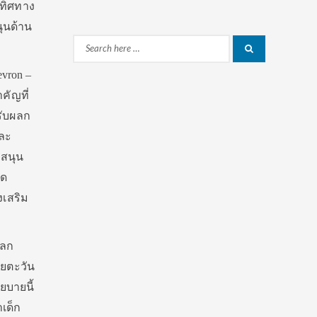
นทิศทาง
ุนด้าน
Search
Search
for:
vron –
คัญที่
รับผลก
ละ
บสนุน
นด
งเสริม
แลก
ียตะวัน
ยบายนี้
เด็ก