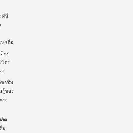
ีนี้
า
ฒนาคือ
ี่จะ
ยบัตร
นผล
ิชาชีพ
นรู้ของ
รของ
ลิต
ต็ม