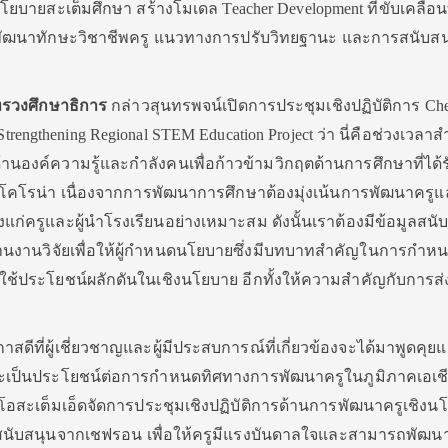
ยบายสะเต็มศึกษา สร้างโมเดล Teacher Development ที่ขับเคลื่อ
ูตรพัฒนาทักษะวิชาชีพครู แนวทางการปรับวิทยฐานะ และการสนับสน
ทรวงศึกษาธิการ
กล่าวสุนทรพจน์เปิดการประชุมเชิงปฏิบัติการ Che
rengthening Regional STEM Education Project ว่า นี่คือช่วงเวลาสำ
ด้านองค์ความรู้และกำลังคนเพื่อก้าวข้ามวิกฤตด้านการศึกษาที่ได้
โรน่า เนื่องจากการพัฒนาการศึกษาต้องมุ่งเน้นการพัฒนาครูแ
้องแก่ครูและผู้นำโรงเรียนอย่างเหมาะสม ดังนั้นเราต้องมีข้อมูลสนั
นงานวิจัยเพื่อให้ผู้กำหนดนโยบายซึ่งมีบทบาทสำคัญในการกำห
ช้ประโยชน์ผลักดันในเชิงนโยบาย อีกทั้งให้ความสำคัญกับการส่
กาสดีที่ผู้เชี่ยวชาญและผู้มีประสบการณ์ที่เกี่ยวข้องจะได้มาพูดคุย
ละเป็นประโยชน์ต่อการกำหนดทิศทางการพัฒนาครูในภูมิภาคเอเช
ีมีโอสะเต็มเอ็ดจัดการประชุมเชิงปฏิบัติการด้านการพัฒนาครูเชิงนโ
ารสนับสนุนจากเชฟรอน เพื่อให้ครูมีแรงบันดาลใจและสามารถพัฒนา