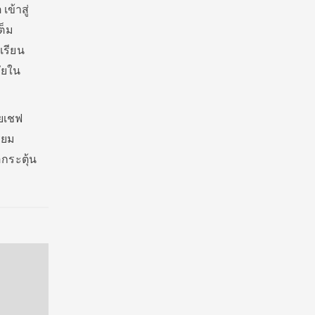
ข้าสู่
ต็ม
เรียน
ัยใน
ดยเชฟ
ียม
กระตุ้น