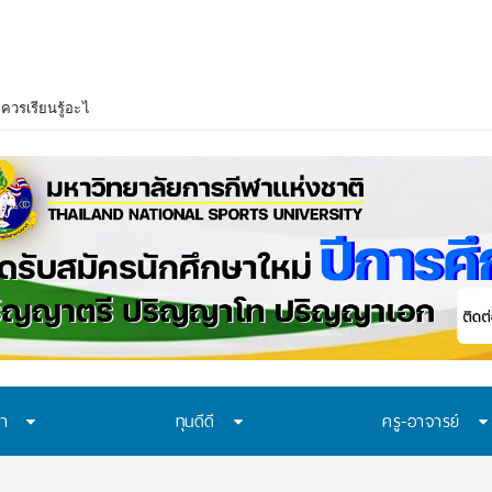
าควรเรียนรู้อะไร? 7 ระบบป้องกันที่โรงเรียนไทยควรมี ก่อนปัญหาของเด็กจะเดินไปถ
ษา
ทุนดีดี
ครู-อาจารย์