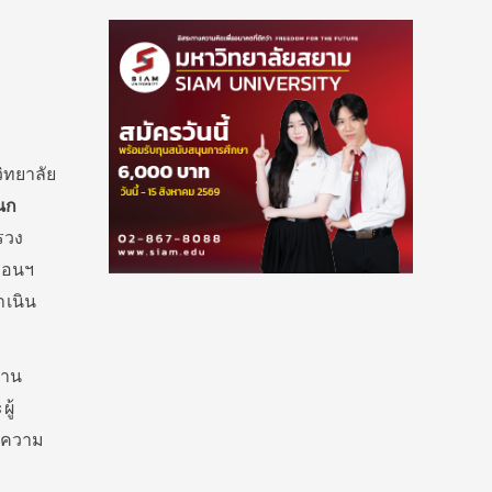
ิทยาลัย
นก
รวง
่อนฯ
ำเนิน
งาน
ู้
อความ