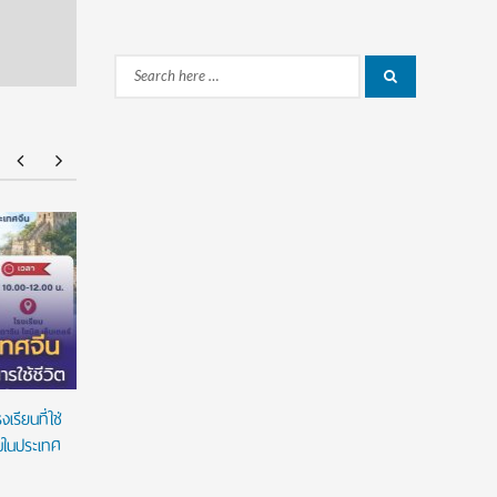
Search
Search
for:
American Standard ฉลองความสำเร็จนักศึกษา
มหาวิทยาล
ไทยด้านการออกแบบบนเวที ‘American Standard
ต่อเนื่อง
Design Award 2026’ ชูนวัตกรรมห้องน้ำตอบ
สร้างโอกา
โจทย์คนทุกวัย ภายใต้แนวคิด ‘Inspiring Everyday
Living’
รียนที่ใช่
ยมในประเทศ