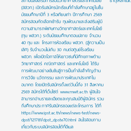
สถาบันส่งเสริมการสอนวิทยาศาสตร์และเทคโนโลยี
ธาตุเหล็กในเ
(สสวท.) เปิดรับสมัครนักเรียนที่กำลังศึกษาอยู่ในชั้น
มัธยมศึกษาปีที่ 3 หรือเทียบเท่า ปีการศึกษา 2569
สมัครสอบคัดเลือกเข้ารับ ทุนพัฒนาและส่งเสริมผู้มี
ความสามารถพิเศษทางวิทยาศาสตร์และเทคโนโลยี
(ทุน พสวท.) ระดับมัธยมศึกษาตอนปลาย จำนวน
40 ทุน และ โครงการห้องเรียน พสวท. (สู่ความเป็น
เลิศ) รับจำนวนไม่เกิน 30 คนต่อศูนย์โรงเรียน
พสวท. เพื่อเปิดโอกาสให้เยาวชนที่มีศักยภาพด้าน
วิทยาศาสตร์ คณิตศาสตร์ และเทคโนโลยี ได้รับ
การพัฒนาอย่างเข้มข้นสู่การเป็นกำลังสำคัญด้าน
การวิจัย นวัตกรรม และการพัฒนาประเทศใน
อนาคต โดยเปิดรับสมัครตั้งแต่วันนี้ถึง 31 สิงหาคม
2569 สมัครได้ที่เว็บไซต์ www.mwit.ac.th ผู้สนใจ
สามารถอ่านรายละเอียดและคุณสมบัติผู้สมัคร รวม
ถึงศึกษาประกาศรับสมัครของแต่ละโครงการ ได้ที่
https://www.ipst.ac.th/news/news-test/news-
dpst/121781/dpst_dpste70.html สนใจสอบถาม
เกี่ยวกับระบบสมัครสอบได้ที่อีเมล