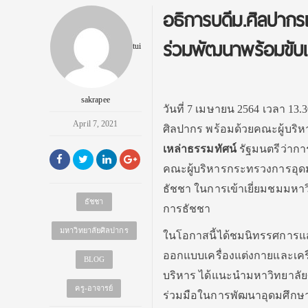
อธิการบดีม.ศิลปากรเ
ร่วมพัฒนาพร้อมขับเ
tui
sakrapee
วันที่ 7 เมษายน 2564 เวลา 13.3
April 7, 2021
ศิลปากร พร้อมด้วยคณะผู้บริ
เหล่าธรรมทัศน์
รัฐมนตรีว่าก
คณะผู้บริหารกระทรวงการอุด
ธัชชา ในการเข้าเยี่ยมชมมห
ธัชชา
การธัชชา
มหาวิทยาลัยศิลปากร
ในโอกาสนี้ได้ชมนิทรรศการ
ออกแบบเครื่องแต่งกายและเคร
BLOG
บริหาร ได้แนะนำมหาวิทยาลั
ครู-อาจารย์
ร่วมมือในการพัฒนาอุดมศึกษา