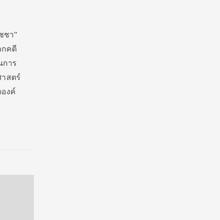
ัชชา”
ลกคดี
้นการ
ศาสตร์
ดองค์