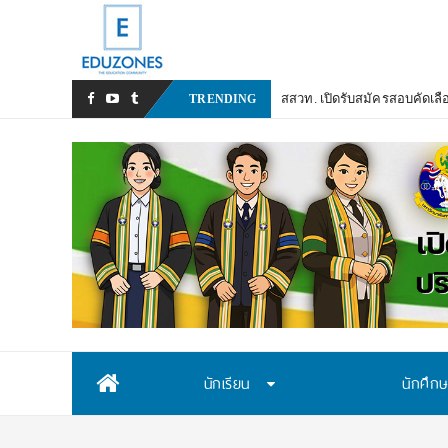
สสวท. เปิดรับสมัครสอบคัดเลื
TRENDING
Skip
นักเรียน
นักศึก
to
content