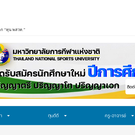
อก “ทุน พสวท.” และ “โครงการห้องเรียน พสวท.” ปีการศึกษา 2569 ชวน ม.3 ก้าวสู
ษา
ทุนดีดี
ครู-อาจารย์