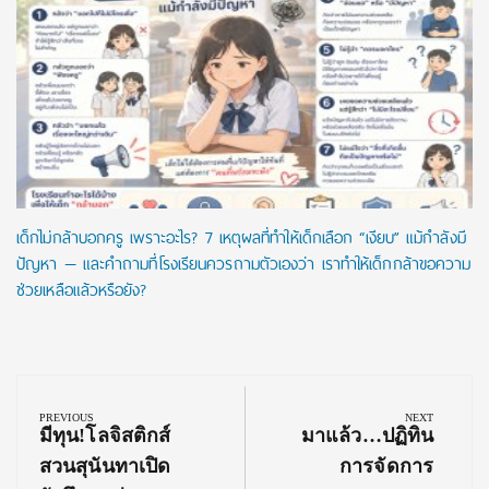
เด็กไม่กล้าบอกครู เพราะอะไร? 7 เหตุผลที่ทำให้เด็กเลือก “เงียบ” แม้กำลังมี
ปัญหา — และคำถามที่โรงเรียนควรถามตัวเองว่า เราทำให้เด็กกล้าขอความ
ช่วยเหลือแล้วหรือยัง?
Post
navigation
PREVIOUS
NEXT
Previous
Next
มีทุน!โลจิสติกส์
มาแล้ว…ปฏิทิน
Post:
Post:
สวนสุนันทาเปิด
การจัดการ