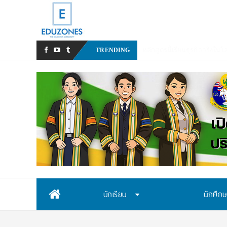
หลังเ
_
TRENDING
Skip
นักเรียน
นักศึก
to
content