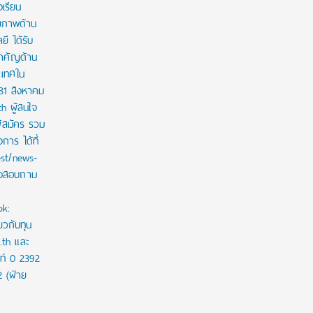
งเรียน
กยภาพด้าน
ี ได้รับ
สำคัญด้าน
ะเทศใน
 31 สิงหาคม
th ผู้สนใจ
ู้สมัคร รวม
าร ได้ที่
est/news-
ใจสอบถาม
ok:
ยวกับทุน
c.th และ
ท์ 0 2392
2 (ฝ่าย