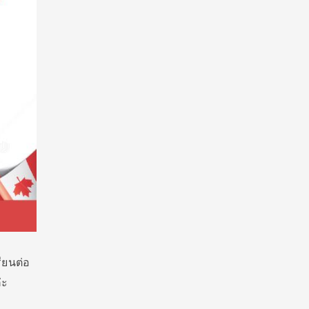
ียนต่อ
่ะ