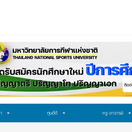
ษา
ทุนดีดี
ครู-อาจารย์