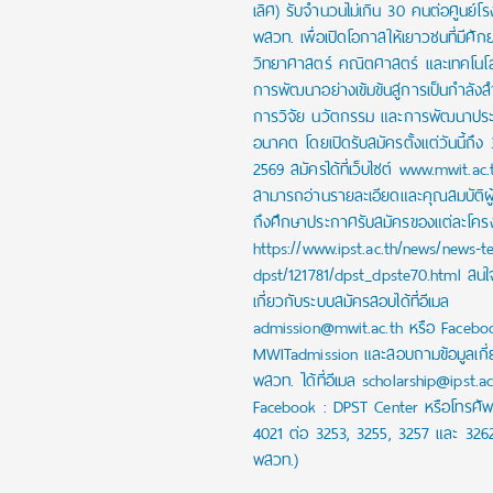
เลิศ) รับจำนวนไม่เกิน 30 คนต่อศูนย์โร
พสวท. เพื่อเปิดโอกาสให้เยาวชนที่มีศั
วิทยาศาสตร์ คณิตศาสตร์ และเทคโนโลย
การพัฒนาอย่างเข้มข้นสู่การเป็นกำลัง
การวิจัย นวัตกรรม และการพัฒนาปร
อนาคต โดยเปิดรับสมัครตั้งแต่วันนี้ถึง
2569 สมัครได้ที่เว็บไซต์ www.mwit.ac.
สามารถอ่านรายละเอียดและคุณสมบัติผ
ถึงศึกษาประกาศรับสมัครของแต่ละโครงก
https://www.ipst.ac.th/news/news-t
dpst/121781/dpst_dpste70.html สน
เกี่ยวกับระบบสมัครสอบได้ที่อีเมล
admission@mwit.ac.th หรือ Facebo
MWITadmission และสอบถามข้อมูลเกี่
พสวท. ได้ที่อีเมล scholarship@ipst.a
Facebook : DPST Center หรือโทรศัพ
4021 ต่อ 3253, 3255, 3257 และ 326
พสวท.)