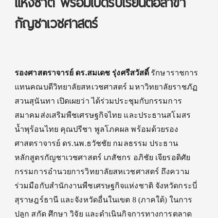
แห่งชาติ พร้อมเปิดรับเรียนต่อสาขา
กัญชาเวชศาสตร์
รองศาสตราจารย์ ดร.สมเดช รุ่งศรีสวัสดิ์
รักษาราชการ
แทนคณบดีวิทยาลัยสหเวชศาสตร์ มหาวิทยาลัยราชภัฏ
สวนสุนันทา เปิดเผยว่า ได้ร่วมประชุมกับกรรมการ
สมาคมส่งเสริมพืชเศรษฐกิจไทย และประธานสโมสร
น้ำพุร้อนไทย คุณปรีชา พูลโภคผล พร้อมด้วยรอง
ศาสตราจารย์ ดร.นพ.ธวัชชัย กมลธรรม ประธาน
หลักสูตรกัญชาเวชศาสตร์ เภสัชกร อภิชัย เจียรอดิศัย
กรรมการอำนวยการวิทยาลัยสหเวชศาสตร์ ถึงความ
ร่วมมือกับสำนักงานพืชเศรษฐกิจแห่งชาติ จังหวัดกระบี่
สุราษฎร์ธานี และจังหวัดอื่นในเขต 8 (ภาคใต้) ในการ
ปลูก สกัด ศึกษา วิจัย และดำเนินกิจการทางการตลาด