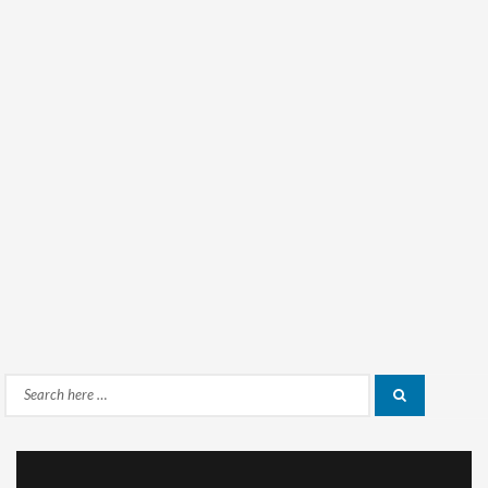
Search
Search
for: