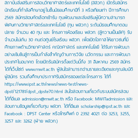
สถาบันส่งเสริมการสอนวิทยาศาสตร์และเทคโนโลยี (สสวท.) เปิดรับสมัคร
นักเรียนที่กำลังศึกษาอยู่ในชั้นมัธยมศึกษาปีที่ 3 หรือเทียบเท่า ปีการศึกษา
2569 สมัครสอบคัดเลือกเข้ารับ ทุนพัฒนาและส่งเสริมผู้มีความสามารถ
พิเศษทางวิทยาศาสตร์และเทคโนโลยี (ทุน พสวท.) ระดับมัธยมศึกษาตอน
ปลาย จำนวน 40 ทุน และ โครงการห้องเรียน พสวท. (สู่ความเป็นเลิศ) รับ
จำนวนไม่เกิน 30 คนต่อศูนย์โรงเรียน พสวท. เพื่อเปิดโอกาสให้เยาวชนที่มี
ศักยภาพด้านวิทยาศาสตร์ คณิตศาสตร์ และเทคโนโลยี ได้รับการพัฒนา
อย่างเข้มข้นสู่การเป็นกำลังสำคัญด้านการวิจัย นวัตกรรม และการพัฒนา
ประเทศในอนาคต โดยเปิดรับสมัครตั้งแต่วันนี้ถึง 31 สิงหาคม 2569 สมัคร
ได้ที่เว็บไซต์ www.mwit.ac.th ผู้สนใจสามารถอ่านรายละเอียดและคุณสมบัติ
ผู้สมัคร รวมถึงศึกษาประกาศรับสมัครของแต่ละโครงการ ได้ที่
https://www.ipst.ac.th/news/news-test/news-
dpst/121781/dpst_dpste70.html สนใจสอบถามเกี่ยวกับระบบสมัครสอบ
ได้ที่อีเมล admission@mwit.ac.th หรือ Facebook: MWITadmission และ
สอบถามข้อมูลเกี่ยวกับทุน พสวท. ได้ที่อีเมล scholarship@ipst.ac.th และ
Facebook : DPST Center หรือโทรศัพท์ 0 2392 4021 ต่อ 3253, 3255,
3257 และ 3262 (ฝ่าย พสวท.)