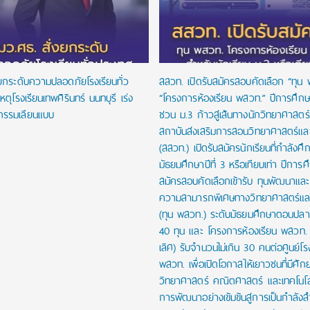
งยกระดับความปลอดภัยโรงเรียนทั่ว
สสวท. เปิดรับสมัครสอบคัดเลือก “ทุน
หตุโรงเรียนเทพศิรินทร์ นนทบุรี เร่ง
“โครงการห้องเรียน พสวท.” ปีการศึก
กรรมเลียนแบบ
ชวน ม.3 ก้าวสู่เส้นทางนักวิทยาศาสตร์รุ
สถาบันส่งเสริมการสอนวิทยาศาสตร์และ
(สสวท.) เปิดรับสมัครนักเรียนที่กำลังศึก
มัธยมศึกษาปีที่ 3 หรือเทียบเท่า ปีการ
สมัครสอบคัดเลือกเข้ารับ ทุนพัฒนาและส่
ความสามารถพิเศษทางวิทยาศาสตร์และ
(ทุน พสวท.) ระดับมัธยมศึกษาตอนปล
40 ทุน และ โครงการห้องเรียน พสวท. (
เลิศ) รับจำนวนไม่เกิน 30 คนต่อศูนย์โร
พสวท. เพื่อเปิดโอกาสให้เยาวชนที่มีศั
วิทยาศาสตร์ คณิตศาสตร์ และเทคโนโลย
การพัฒนาอย่างเข้มข้นสู่การเป็นกำลัง