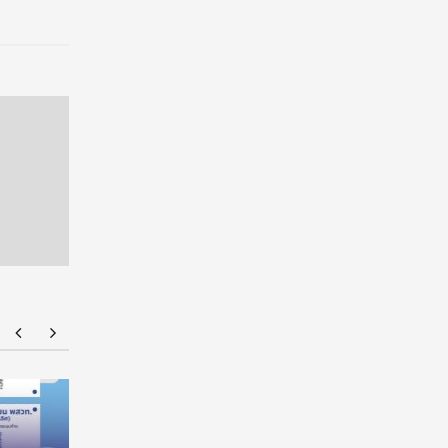
มทร.กรุงเทพ โต้ข่าวเท็จ! ยัน MOU-หลักสูตร-วีซ่า
ยศชนัน เค
ถูกต้องตามกฎหมาย เล็งดำเนินคดีกลุ่มบิดเบือน
ผูกมัด ใช้