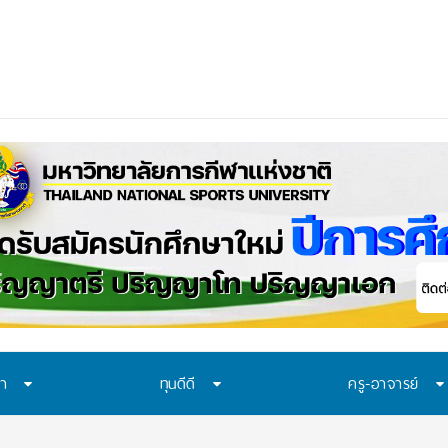
าควรเรียนรู้อะไร?
_
ษา
ทุนดีดี
ครู-อาจารย์