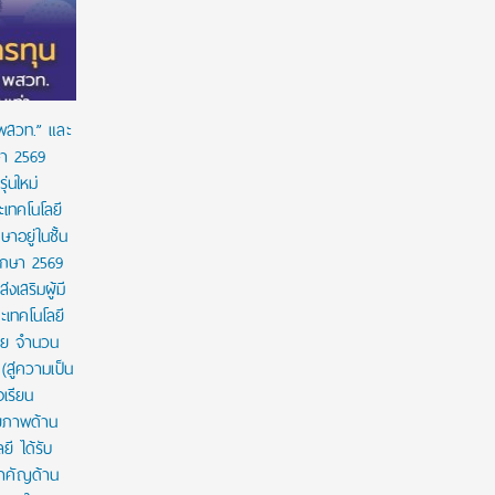
เวลาใช้ทุน
 พสวท.” และ
ษา 2569
่นใหม่
เทคโนโลยี
ษาอยู่ในชั้น
ศึกษา 2569
งเสริมผู้มี
เทคโนโลยี
าย จำนวน
สู่ความเป็น
งเรียน
กยภาพด้าน
ี ได้รับ
สำคัญด้าน