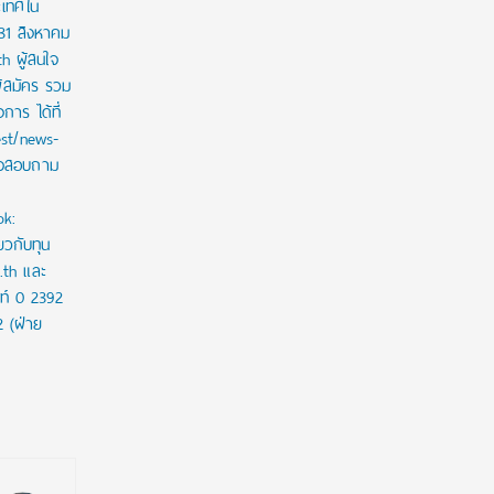
ะเทศใน
 31 สิงหาคม
th ผู้สนใจ
ู้สมัคร รวม
าร ได้ที่
est/news-
ใจสอบถาม
ok:
ยวกับทุน
c.th และ
ท์ 0 2392
2 (ฝ่าย