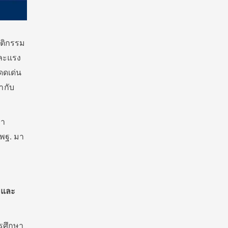
ฤติกรรม
และแรง
ดดเด่น
ากับ
ษา
พฐ. มา
 และ
รศึกษา