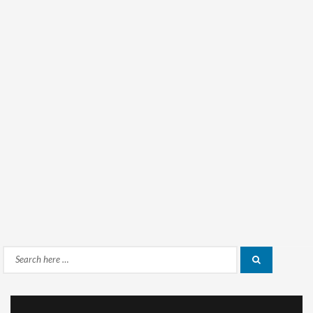
Search
Search
for: