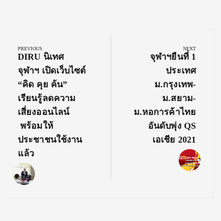
Post
navigation
PREVIOUS
NEXT
Previous
Next
DIRU นิเทศ
จุฬาฯยืนที่ 1
Post:
Post:
จุฬาฯ เปิดเว็บไซต์
ประเทศ
“คิด คุย ค้น”
ม.กรุงเทพ-
เรียนรู้ลดความ
ม.สยาม-
เสี่ยงออนไลน์
ม.หอการค้าไทย
พร้อมให้
อันดับพุ่ง QS
ประชาชนใช้งาน
เอเชีย 2021
แล้ว