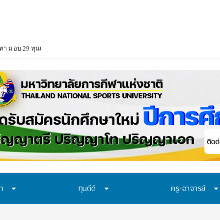
า มอบ 29 ทุนแบบต่อเนื่องตลอดหลักสูตร สนับสนุนเยาวชนเรียนจนจบ สร้างโอกา
ษา
ทุนดีดี
ครู-อาจารย์