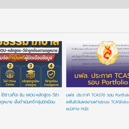
โต้ข่าวเท็จ! ยัน MOU-หลักสูตร-วีซ่า
มฟล. ประกาศ TCAS70 รอบ Portfoli
ฎหมาย เล็งดำเนินคดีกลุ่มบิดเบือน
แฟ้มสะสมผลงานผ่านระบบ TCASFoli
แนวทาง ทปอ.