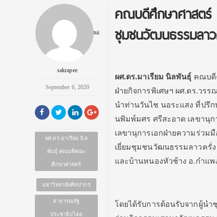
คณบดีศึกษาศาสตร์ ศ
ชุมชนวัฒนธรรมลาวค
tui
sakrapee
ผศ.ดร.มาเรียม นิลพันธุ์
คณบดีค
September 6, 2020
ฝ่ายกิจการพิเศษฯ ผศ.ดร.วรรณ
นำท่านวันไช นอระแสง ที่ปรึก
นพิมพ์มศร ศรีสะอาด เลขานุก
เลขานุการเอกฝ่ายความร่วม
ผศ.ดร.มาเรียม นิล
เยี่ยมชุมชนวัฒนธรรมลาวครั่ง
พันธุ์ คณบดีคณะ
และบ้านหนองหัวช้าง อ.กำแพ
ศึกษาศาสตร์
มหาวิทยาลัยศิลปากร
สาธารณรัฐ
โดยได้รับการต้อนรับจากผู้น
ประชาธิปไตย