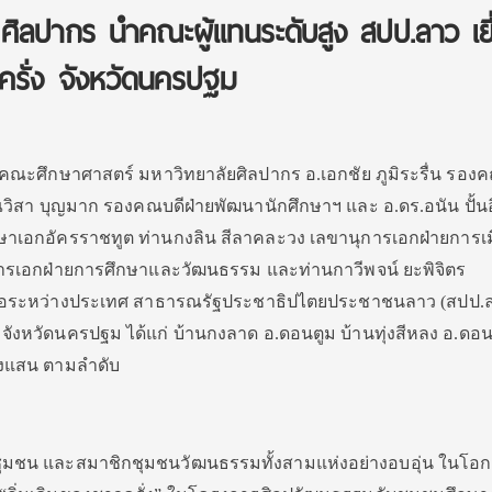
ิลปากร นำคณะผู้แทนระดับสูง สปป.ลาว เยี
รั่ง จังหวัดนครปฐม
ณะศึกษาศาสตร์ มหาวิทยาลัยศิลปากร อ.เอกชัย ภูมิระรื่น รอง
วิสา บุญมาก รองคณบดีฝ่ายพัฒนานักศึกษาฯ และ อ.ดร.อนัน ปั้นอ
ษาเอกอัครราชทูต ท่านกงลิน สีลาคละวง เลขานุการเอกฝ่ายการเม
ารเอกฝ่ายการศึกษาและวัฒนธรรม และท่านกาวีพจน์ ยะพิจิตร
มือระหว่างประเทศ สาธารณรัฐประชาธิปไตยประชาชนลาว (สปป.
 จังหวัดนครปฐม ได้แก่ บ้านกงลาด อ.ดอนตูม บ้านทุ่งสีหลง อ.ดอน
งแสน ตามลำดับ
ำชุมชน และสมาชิกชุมชนวัฒนธรรมทั้งสามแห่งอย่างอบอุ่น ในโอก