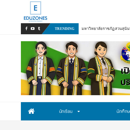
มหาวิทยาลัยราชภัฏสวนสุนันท
TRENDING
Skip
นักเรียน
นักศึก
to
content