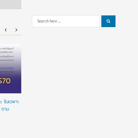
Search
Search
for:
ยศชนัน เคาะปรับรูปแบบ “ทุน พสวท.” ลดเงื่อนไข
ทุนรัฐบาล
ผูกมัด ใช้ทุนเท่าเวลาเรียน ดันผลงานวิจัยลดหย่อน
2027/2028 
เวลาใช้ทุน พร้อมเร่งให้มีผลย้อนหลัง
เต็มจำนวน
ทางการเงิ
o รับเฉพาะ
o ตาม