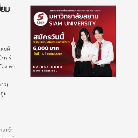
่ยม
คณบดี
ินทร์
ือง ท่า
ลาว)
ตูม
าสเข้า