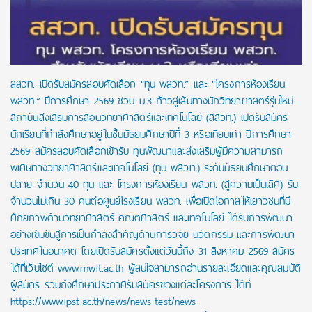
สสวท. เปิดรับสมัครสอบคัดเลือก “ทุน พสวท.” และ “โครงการห้องเรียน
พสวท.” ปีการศึกษา 2569 ชวน ม.3 ก้าวสู่เส้นทางนักวิทยาศาสตร์รุ่นใหม่
สถาบันส่งเสริมการสอนวิทยาศาสตร์และเทคโนโลยี (สสวท.) เปิดรับสมัคร
นักเรียนที่กำลังศึกษาอยู่ในชั้นมัธยมศึกษาปีที่ 3 หรือเทียบเท่า ปีการศึกษา
2569 สมัครสอบคัดเลือกเข้ารับ ทุนพัฒนาและส่งเสริมผู้มีความสามารถ
พิเศษทางวิทยาศาสตร์และเทคโนโลยี (ทุน พสวท.) ระดับมัธยมศึกษาตอน
ปลาย จำนวน 40 ทุน และ โครงการห้องเรียน พสวท. (สู่ความเป็นเลิศ) รับ
จำนวนไม่เกิน 30 คนต่อศูนย์โรงเรียน พสวท. เพื่อเปิดโอกาสให้เยาวชนที่มี
ศักยภาพด้านวิทยาศาสตร์ คณิตศาสตร์ และเทคโนโลยี ได้รับการพัฒนา
อย่างเข้มข้นสู่การเป็นกำลังสำคัญด้านการวิจัย นวัตกรรม และการพัฒนา
ประเทศในอนาคต โดยเปิดรับสมัครตั้งแต่วันนี้ถึง 31 สิงหาคม 2569 สมัคร
ได้ที่เว็บไซต์ www.mwit.ac.th ผู้สนใจสามารถอ่านรายละเอียดและคุณสมบัติ
ผู้สมัคร รวมถึงศึกษาประกาศรับสมัครของแต่ละโครงการ ได้ที่
https://www.ipst.ac.th/news/news-test/news-