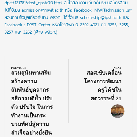
dpst/121781/dpst_dpste70.html สนใจสอบถามเกี่ยวกับระบบสมัครสอบ
ได้ที่อีเมล admission@mwit.ac.th หรือ Facebook: MWITadmission และ
สอบถามข้อมูลเกี่ยวกับทุน พสวท. ได้ที่อีเมล scholarship@ipst.ac.th และ
Facebook : DPST Center หรือโทรศัพท์ 0 2392 4021 ต่อ 3253, 3255,
3257 และ 3262 (ฝ่าย พสวท.)
Post
navigation
PREVIOUS
NEXT
Previous
Next
สวนสุนันทาเสริม
สอศ.ขับเคลื่อน
Post:
Post:
สร้างความ
โครงการพัฒนา
สัมพันธ์บุคลากร
ครูโค้ชใน
อธิการบดีย้ำ ปรับ
ศตวรรษที่ 21
ตัว ปรับใจ ในการ
ทำงานเป็นกระ
บวนทัศน์สู่ความ
สำเร็จอย่างยั่งยืน