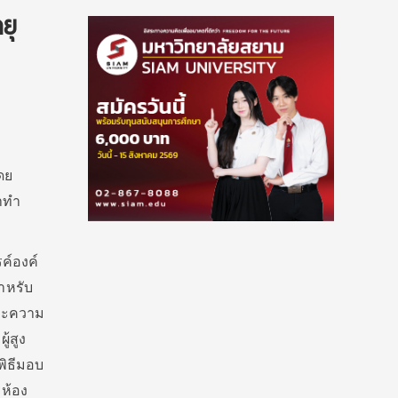
ยุ
ดย
าทำ
ค์องค์
ำหรับ
และความ
ู้สูง
พิธีมอบ
 ห้อง