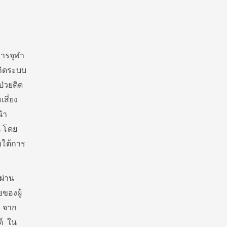
ารจุฬา
เกิดระบบ
ป่วยติด
สี่ยง
นำ
น โดย
ยใต้การ
ผ่าน
ของผู้
้ จาก
์ ใน