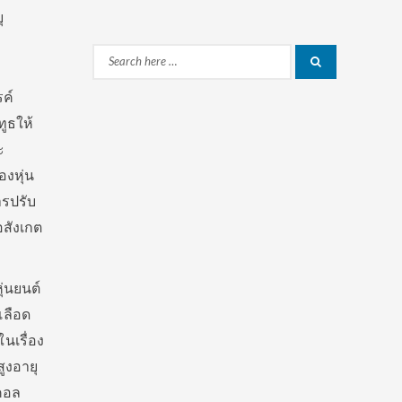
ุ
Search
Search
for:
รค์
ูธให้
ะ
องหุ่น
ารปรับ
อสังเกต
ุ่นยนต์
เลือด
นเรื่อง
สูงอายุ
อคอล