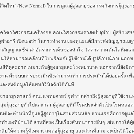
ีวิตใหม่ (New Normal) ในการดูแลผู้สูงอายุของกรมกิจการผู้สูงอาย
ิ ภาควิชาวิศวกรรมเครื่องกล คณะวิศวกรรมศาสตร์ จุฬาฯ ผู้สร้างสร
นจุฬาอารี เปิดเผยว่า ในการทำงานของหุ่นยนต์มีการส่งสัญญาณบลูท
ดูค่าสัญญาณชีพ ค่าอัตราการเต้นของหัวใจ วัดค่าความดันโลหิตแล
ข็นให้สามารถเคลื่อนที่ไปพร้อมกับผู้ใช้งานได้ รูปลักษณ์ภายนอกข
นสีที่ดูสะอาด เหมาะกับผู้สูงอายุและโรงพยาบาล นอกจากนี้ยังมีก
ใช้งาน มีระบบการประเมินซึ่งสามารถทำการประเมินได้บ่อยครั้ง เพื่
ะส่งข้อมูลให้แพทย์วินิจฉัยได้ทันที
อายุรศาสตร์ คณะแพทยศาสร์ จุฬาฯ กล่าวถึงผู้สูงอายุที่ใช้งานห
ุ่มผู้สูงอายุทั่วไปและกลุ่มผู้สูงอายุที่มีโรคประจำตัวเป็นโรคหลอด
ต์จะทำหน้าที่ดูแลผู้สูงอายุในสามส่วนหลัก ส่วนแรกคือการดูแลใ
ทำเองที่บ้านได้ ส่วนที่สองเป็นเรื่องสันทนาการอื่นๆ เช่น การให้ผู้
ิปให้ความรู้ที่เหมาะสมต่อผู้สูงอายุ และส่วนที่สาม จะเป็นวิดีโ