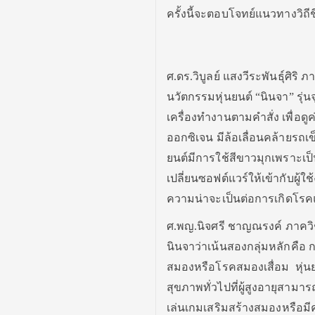
ครั้งนี้จะตอบโจทย์แนวทางวิถีช
ศ.ดร.วิบูลย์ แสงวีระพันธุ์ศิร
นวัตกรรมหุ่นยนต์ “นินจา” รุ่
เครื่องทำงานตามคำสั่ง เพื่อ
ออกซิเจน มีล้อเลื่อนคล้ายรถเ
ยนต์มีการใช้สีขาวมุกเพราะเป็
เปลี่ยนซอฟต์แวร์ให้เข้ากับผู้
ความน่าจะเป็นต่อการเกิดโรคแล
ศ.พญ.นิจศรี ชาญณรงค์ ภาควิชา
นินจาว่าเน้นสองกลุ่มหลักคือ กล
สมองหรือโรคสมองเสื่อม หุ่นยน
สุขภาพทั่วไปที่ผู้สูงอายุสามารถ
เล่นเกมเสริมสร้างสมองหรือมีคล