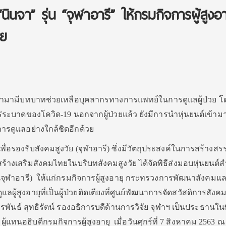
นินจา” รุ่น “จุฬาอารี” ให้กรมกิจการผู้สูงอา
วย
 เข้ามามีบทบาทช่วยเหลือบุคลากรทางการแพทย์ในการดูแลผู้ป่วย โ
ระบาดของโควิด-19 นอกจากผู้ป่วยแล้ว ยังมีการนำหุ่นยนต์เข้าม
ารการดูแลอย่างใกล้ชิดอีกด้วย
รองรับสังคมสูงวัย (จุฬาอารี) ซึ่งมีวัตถุประสงค์ในการสร้างสรร
ร้างเสริมสังคมไทยในบริบทสังคมสูงวัย ได้จัดพิธีส่งมอบหุ่นยนต์ส
า รุ่นจุฬาอารี) ให้แก่กรมกิจการผู้สูงอายุ กระทรวงการพัฒนาสังคม
ลผู้สูงอายุที่เป็นผู้ป่วยติดเตียงที่ศูนย์พัฒนาการจัดสวัสดิการสังคมผ
กรพันธ์ สุทธิรัตน์ รองอธิการบดีด้านการวิจัย จุฬาฯ เป็นประธานใน
 ผู้แทนอธิบดีกรมกิจการผู้สูงอายุ เมื่อวันศุกร์ที่ 7 สิงหาคม 2563 ณ