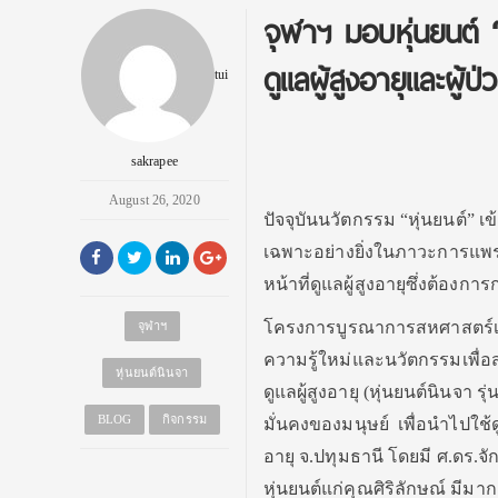
จุฬาฯ มอบหุ่นยนต์ “
ดูแลผู้สูงอายุและผู้ป่
tui
sakrapee
August 26, 2020
ปัจจุบันนวัตกรรม “หุ่นยนต์”
เฉพาะอย่างยิ่งในภาวะการแพร่
หน้าที่ดูแลผู้สูงอายุซึ่งต้องก
โครงการบูรณาการสหศาสตร์เพื่อ
จุฬาฯ
ความรู้ใหม่และนวัตกรรมเพื่อส
หุ่นยนต์นินจา
ดูแลผู้สูงอายุ (หุ่นยนต์นินจ
BLOG
กิจกรรม
มั่นคงของมนุษย์ เพื่อนำไปใช้ดูแ
อายุ จ.ปทุมธานี โดยมี ศ.ดร.จั
หุ่นยนต์แก่คุณศิริลักษณ์ มีมาก