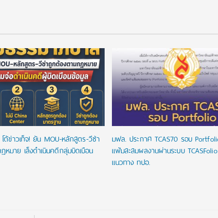
โต้ข่าวเท็จ! ยัน MOU-หลักสูตร-วีซ่า
มฟล. ประกาศ TCAS70 รอบ Portfoli
ฎหมาย เล็งดำเนินคดีกลุ่มบิดเบือน
แฟ้มสะสมผลงานผ่านระบบ TCASFoli
แนวทาง ทปอ.