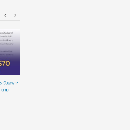
ยศชนัน เคาะปรับรูปแบบ “ทุน พสวท.” ลดเงื่อนไข
ทุนรัฐบาล
ผูกมัด ใช้ทุนเท่าเวลาเรียน ดันผลงานวิจัยลดหย่อน
2027/2028 
เวลาใช้ทุน พร้อมเร่งให้มีผลย้อนหลัง
เต็มจำนวน
ทางการเงิ
o รับเฉพาะ
o ตาม