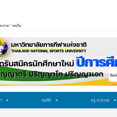
พสวท.” ลดเงื่อนไขผูกมัด ใช้ทุนเท่าเวลาเรียน ดันผลงานวิจัยลดหย่อนเวลาใช้ทุน 
ษา
ทุนดีดี
ครู-อาจารย์