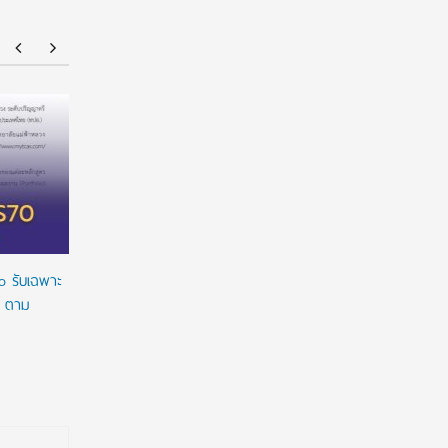
ยศชนัน เคาะปรับรูปแบบ “ทุน พสวท.” ลดเงื่อนไข
ทุนรัฐบาล
ผูกมัด ใช้ทุนเท่าเวลาเรียน ดันผลงานวิจัยลดหย่อน
2027/2028 
เวลาใช้ทุน พร้อมเร่งให้มีผลย้อนหลัง
เต็มจำนวน
ทางการเงิ
o รับเฉพาะ
o ตาม