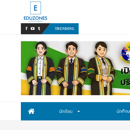
มหาวิทยาลัยราชภัฏสวนส
_
TRENDING
Skip
นักเรียน
นักศึก
to
content