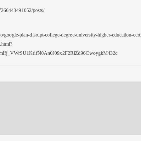
7266443491052/posts/
o/google-plan-disrupt-college-degree-university-higher-education-certi
.html?
mIfj_VWrSU1KrlfN0An0J09x2F2RlZd96CwoygkM432c