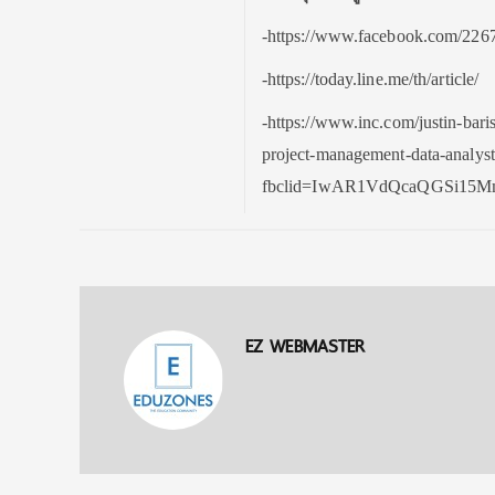
-https://www.facebook.com/226
-https://today.line.me/th/article/
-https://www.inc.com/justin-baris
project-management-data-analyst
fbclid=IwAR1VdQcaQGSi15M
EZ WEBMASTER