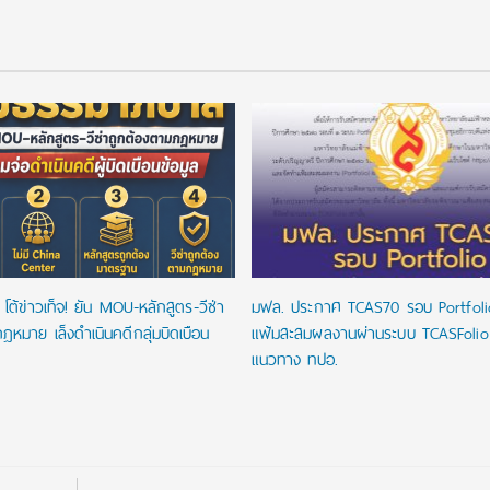
โต้ข่าวเท็จ! ยัน MOU-หลักสูตร-วีซ่า
มฟล. ประกาศ TCAS70 รอบ Portfoli
ฎหมาย เล็งดำเนินคดีกลุ่มบิดเบือน
แฟ้มสะสมผลงานผ่านระบบ TCASFoli
แนวทาง ทปอ.