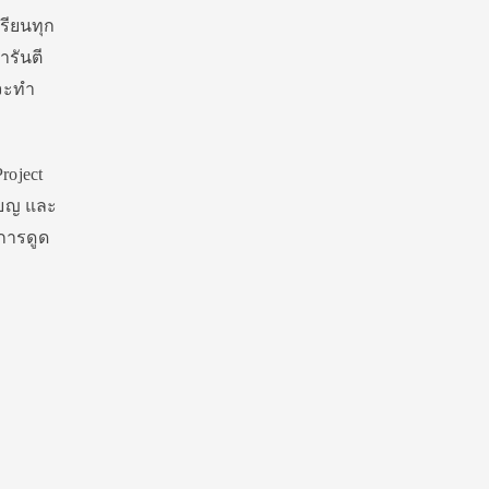
รียนทุก
ารันตี
งจะทำ
roject
รียญ และ
นการดูด