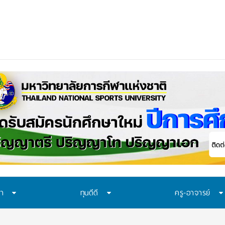
ษา
ทุนดีดี
ครู-อาจารย์