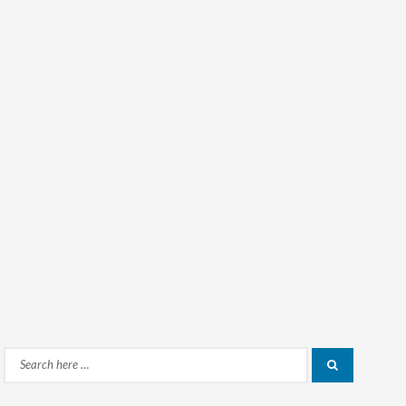
Search
Search
for: