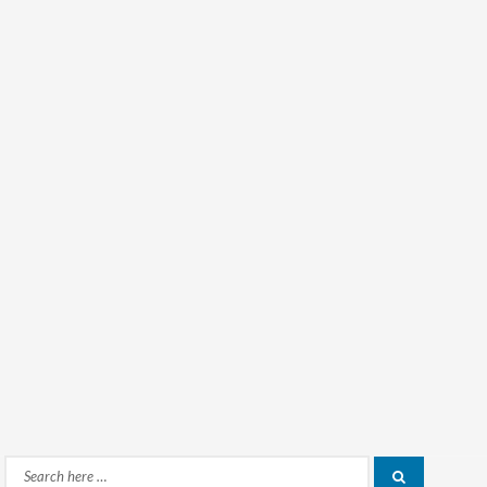
Search
Search