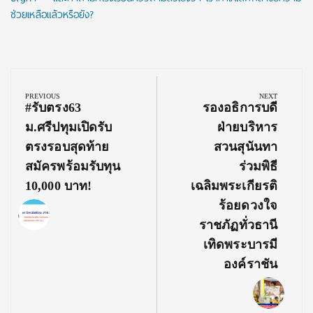
ช่วยเหลือแล้วหรือยัง?
Post
navigation
PREVIOUS
NEXT
Previous
Next
#รับตรง63
รองอธิการบดี
Post:
Post:
ม.ศรีปทุมเปิดรับ
ฝ่ายบริหาร
ตรงรอบสุดท้าย
สวนสุนันทา
สมัครพร้อมรับทุน
ร่วมพิธี
10,000 บาท!
เฉลิมพระเกียรติ
ร้อยดวงใจ
ราชภัฏทั่วธานี
เทิดพระบารมี
องค์ราชัน