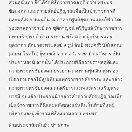
สวนสุนันทา จึงได้จัดพิธีถวายราชสดุดี ถวายพระพร
ชัยมงคล และถวายสัตย์ปฏิญาณเพื่อเป็นข้าราชการดี
และพลังของแผ่นดิน ณ อาคารศูนย์สุขภาพและกีฬา โดย
รองศาสตราจารย์ ดร.ชุติกาญจน์ ศรีวิบูลย์ รักษาราชการ
แทนอธิการบดี เป็นประธาน พร้อมด้วยผู้บริหารและ
บุคลากร ตักบาตรพระสงฆ์ 9 รูป อันมี พระศรีวินัยโสภณ
(เกษม โธตโก) ผู้ช่วยเจ้าอาวาสวัดราชาธิวาสวิหาร เป็น
ประธานสงฆ์ จากนั้น ได้ประกอบพิธีถวายราชสดุดีและ
ถวายพระพรชัยมงคล ประธานวางพานพุ่มเงิน พุ่มทอง
เปิดกรวยดอกไม้ธูปเทียนแพถวายราชสักการะ และกล่าว
ถวายพระพรชัยมงคล ดนตรีบรรเลงเพลงสรรเสริญพระ
บารมี จบแล้ว ประธานนำกล่าวคำถวายสัตย์ปฏิญาณเพื่อ
เป้นข้าราชการที่ดีและพลังของแผ่นดิน ในท้ายที่สุดผู้
บริหารและผู้เข้าร่วมพิธีลงนามถวายพระพร
ฝ่ายประชาสัมพันธ์ : ข่าว/ภาพ