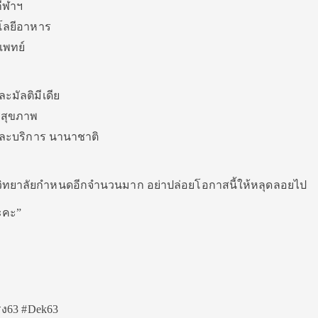
ีฬาฯ
โลยีอาหาร
แพทย์
มัลติมีเดีย
รสุขภาพ
และบริการ นานาชาติ
วิทยาลัยกำหนดอีกจำนวนมาก อย่าปล่อยโอกาสนี้ให้หลุดลอยไป
นะคะ”
รง63 #Dek63