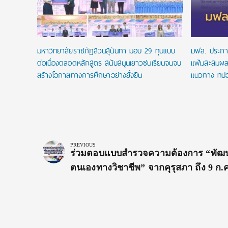
มหาวิทยาลัยราชภัฏสวนสุนันทา มอบ 29 ทุนแบบ
มฟล. ประกา
ต่อเนื่องตลอดหลักสูตร สนับสนุนเยาวชนเรียนจนจบ
แฟ้มสะสมผล
สร้างโอกาสทางการศึกษาอย่างยั่งยืน
แนวทาง ทปอ
Post
navigation
PREVIOUS
Previous
ร่วมตอบแบบสำรวจความต้องการ “พัฒ
Post:
ตนเองทางวิชาชีพ” จากคุรุสภา ถึง 9 ก.ค.