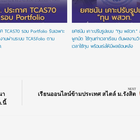
ศ TCAS70 รอบ Portfolio รับเฉพาะ
ยศชนัน เคาะปรับรูปแบบ “ทุน พสวท.” ล
งานผ่านระบบ TCASFolio ตาม
ผูกมัด ใช้ทุนเท่าเวลาเรียน ดันผลงานว
.
เวลาใช้ทุน พร้อมเร่งให้มีผลย้อนหลัง
NEXT
Next
นา
เรียนออนไลน์ข้ามประเทศ สไตล์ ม.รังสิต
Post:
นี้