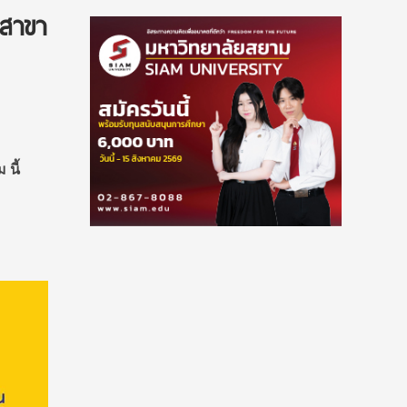
 สาขา
นี้