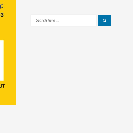
Search
Search
for: