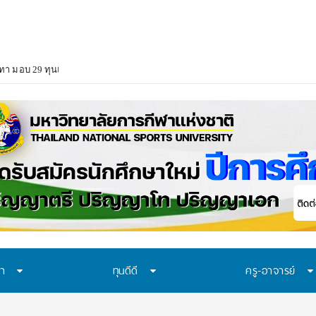
า มอบ 29 ทุนแบบต่อเนื่องตลอดหลักสูตร สนับสนุนเยาวชนเรียนจนจบ สร้างโอกา
ษา
ทุนดีดี
ครู-อาจารย์