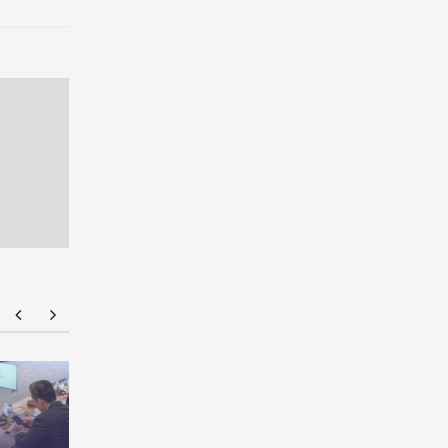
NMU Open House 2026
คณะบริหาร
แพลตฟอร์
TAIHE GRO