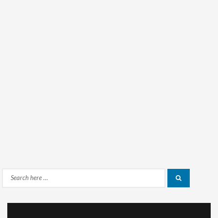
Search
Search
for: