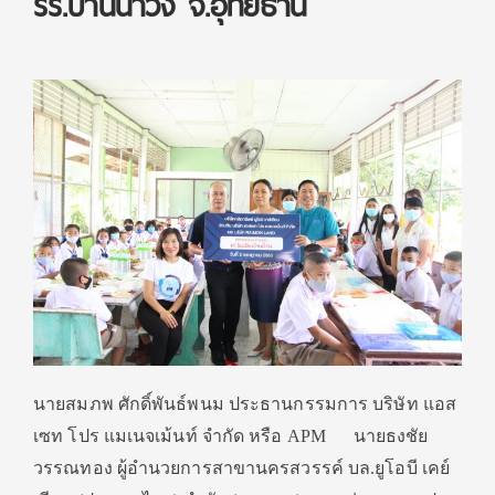
รร.บ้านน้ำวิ่ง จ.อุทัยธานี
นายสมภพ ศักดิ์พันธ์พนม ประธานกรรมการ บริษัท แอส
เซท โปร แมเนจเม้นท์ จำกัด หรือ
APM
นายธงชัย
วรรณทอง ผู้อำนวยการสาขานครสวรรค์ บล.ยูโอบี เคย์