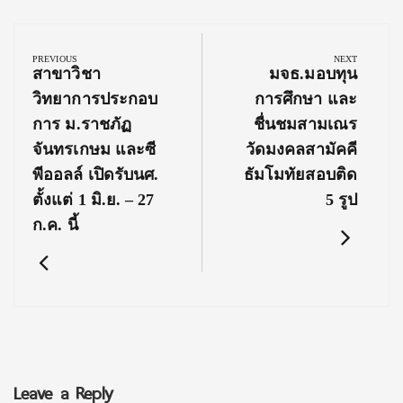
Post
navigation
PREVIOUS
NEXT
Previous
Next
สาขาวิชา
มจธ.มอบทุน
Post:
Post:
วิทยาการประกอบ
การศึกษา และ
การ ม.ราชภัฏ
ชื่นชมสามเณร
จันทรเกษม และซี
วัดมงคลสามัคคี
พีออลล์ เปิดรับนศ.
ธัมโมทัยสอบติด
ตั้งแต่ 1 มิ.ย. – 27
5 รูป
ก.ค. นี้
Leave a Reply