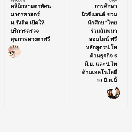
navigation
PREVIOUS
NEXT
Previous
Next
คลินิกสายตาทัศน
การศึกษา
Post:
Post:
มาตรศาสตร์
นิวซีแลนด์ ชวน
ม.รังสิต เปิดให้
นักศึกษาไทย
บริการตรวจ
ร่วมสัมมนา
สุขภาพดวงตาฟรี
ออนไลน์ ฟรี
หลักสูตรป.โท
ด้านธุรกิจ 6
มิ.ย. และป.โท
ด้านเทคโนโลยี
10 มิ.ย.นี้