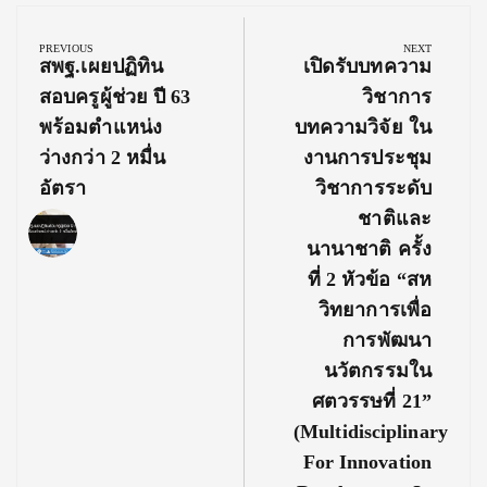
Post
navigation
PREVIOUS
NEXT
Previous
Next
สพฐ.เผยปฏิทิน
เปิดรับบทความ
Post:
Post:
สอบครูผู้ช่วย ปี 63
วิชาการ
พร้อมตำแหน่ง
บทความวิจัย ใน
ว่างกว่า 2 หมื่น
งานการประชุม
อัตรา
วิชาการระดับ
ชาติและ
นานาชาติ ครั้ง
ที่ 2 หัวข้อ “สห
วิทยาการเพื่อ
การพัฒนา
นวัตกรรมใน
ศตวรรษที่ 21”
(Multidisciplinary
For Innovation