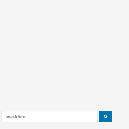
Search
Search
for: