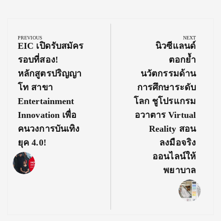
Post
navigation
PREVIOUS
NEXT
Previous
Next
EIC เปิดรับสมัคร
นิวซีแลนด์
Post:
Post:
รอบที่สอง!
ตอกย้ำ
หลักสูตรปริญญา
นวัตกรรมด้าน
โท สาขา
การศึกษาระดับ
Entertainment
โลก ชูโปรแกรม
Innovation เพื่อ
อวาตาร Virtual
คนวงการบันเทิง
Reality สอน
ยุค 4.0!
ลงมือจริง
ออนไลน์ให้
พยาบาล