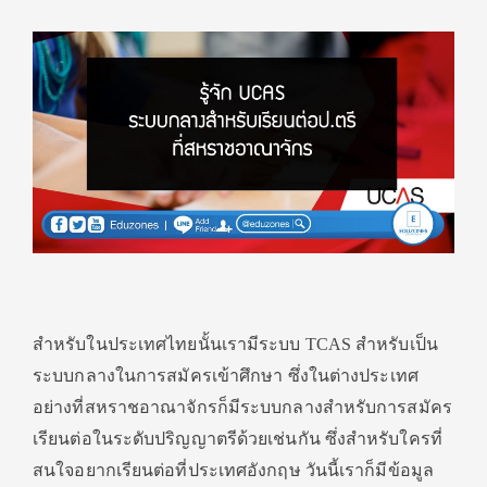
สำหรับในประเทศไทยนั้นเรามีระบบ TCAS สำหรับเป็น
ระบบกลางในการสมัครเข้าศึกษา ซึ่งในต่างประเทศ
อย่างที่สหราชอาณาจักรก็มีระบบกลางสำหรับการสมัคร
เรียนต่อในระดับปริญญาตรีด้วยเช่นกัน ซึ่งสำหรับใครที่
สนใจอยากเรียนต่อที่ประเทศอังกฤษ วันนี้เราก็มีข้อมูล