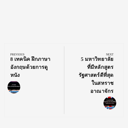
Post
navigation
PREVIOUS
NEXT
Previous
Next
8 เทคนิค ฝึกภาษา
5 มหาวิทยาลัย
Post:
Post:
อังกฤษด้วยการดู
ที่มีหลักสูตร
หนัง
รัฐศาสตร์ดีที่สุด
ในสหราช
อาณาจักร