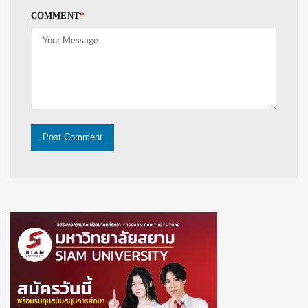
COMMENT
*