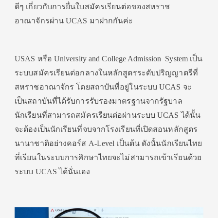
ดีๆ เกี่ยวกับการยื่นใบสมัครเรียนต่อของสหราช
อาณาจักรผ่าน UCAS มาฝากกันค่ะ
USAS หรือ University and College Admission System เป็น
ระบบสมัครเรียนต่อกลางในหลักสูตรระดับปริญญาตรีที่
สหราชอาณาจักร โดยสถาบันที่อยู่ในระบบ UCAS จะ
เป็นสถาบันที่ได้รับการรับรองมาตรฐานจากรัฐบาล
นักเรียนที่สามารถสมัครเรียนต่อผ่านระบบ UCAS ได้นั้น
จะต้องเป็นนักเรียนที่จบจากโรงเรียนที่เปิดสอนหลักสูตร
นานาชาติอย่างคอร์ส A-Level เป็นต้น ดังนั้นนักเรียนไทย
ที่เรียนในระบบการศึกษาไทยจะไม่สามารถเข้าเรียนด้วย
ระบบ UCAS ได้นั่นเอง