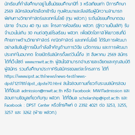
นักเรียนที่กำลังศึกษาอยู่ในชั้นมัธยมศึกษาปีที่ 3 หรือเทียบเท่า ปีการศึกษา
2569 สมัครสอบคัดเลือกเข้ารับ ทุนพัฒนาและส่งเสริมผู้มีความสามารถ
พิเศษทางวิทยาศาสตร์และเทคโนโลยี (ทุน พสวท.) ระดับมัธยมศึกษาตอน
ปลาย จำนวน 40 ทุน และ โครงการห้องเรียน พสวท. (สู่ความเป็นเลิศ) รับ
จำนวนไม่เกิน 30 คนต่อศูนย์โรงเรียน พสวท. เพื่อเปิดโอกาสให้เยาวชนที่มี
ศักยภาพด้านวิทยาศาสตร์ คณิตศาสตร์ และเทคโนโลยี ได้รับการพัฒนา
อย่างเข้มข้นสู่การเป็นกำลังสำคัญด้านการวิจัย นวัตกรรม และการพัฒนา
ประเทศในอนาคต โดยเปิดรับสมัครตั้งแต่วันนี้ถึง 31 สิงหาคม 2569 สมัคร
ได้ที่เว็บไซต์ www.mwit.ac.th ผู้สนใจสามารถอ่านรายละเอียดและคุณสมบัติ
ผู้สมัคร รวมถึงศึกษาประกาศรับสมัครของแต่ละโครงการ ได้ที่
https://www.ipst.ac.th/news/news-test/news-
dpst/121781/dpst_dpste70.html สนใจสอบถามเกี่ยวกับระบบสมัครสอบ
ได้ที่อีเมล admission@mwit.ac.th หรือ Facebook: MWITadmission และ
สอบถามข้อมูลเกี่ยวกับทุน พสวท. ได้ที่อีเมล scholarship@ipst.ac.th และ
Facebook : DPST Center หรือโทรศัพท์ 0 2392 4021 ต่อ 3253, 3255,
3257 และ 3262 (ฝ่าย พสวท.)