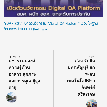
“สมศ.- สอศ.” เปิดตัวนวัตกรรม “Digital QA Platform” เชื่อมโยงฐาน
ข้อมูลการประเมินแบบ Real-time
Post
navigation
PREVIOUS
NEXT
Previous
Next
มช. ระดมองค์
สสว.จับมือ
Post:
Post:
ความรู้ด้าน
มทร.ธัญบุรี ยก
อาหาร สุขภาพ
ระดับ
และการดูแลผู้สูง
เทคโนโลยีข้าว
อายุ
อินทรีย์
ศรีสะเกษ