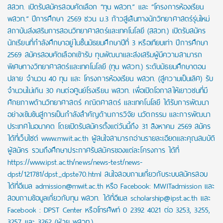
สสวท. เปิดรับสมัครสอบคัดเลือก “ทุน พสวท.” และ “โครงการห้องเรียน
พสวท.” ปีการศึกษา 2569 ชวน ม.3 ก้าวสู่เส้นทางนักวิทยาศาสตร์รุ่นใหม่
สถาบันส่งเสริมการสอนวิทยาศาสตร์และเทคโนโลยี (สสวท.) เปิดรับสมัคร
นักเรียนที่กำลังศึกษาอยู่ในชั้นมัธยมศึกษาปีที่ 3 หรือเทียบเท่า ปีการศึกษา
2569 สมัครสอบคัดเลือกเข้ารับ ทุนพัฒนาและส่งเสริมผู้มีความสามารถ
พิเศษทางวิทยาศาสตร์และเทคโนโลยี (ทุน พสวท.) ระดับมัธยมศึกษาตอน
ปลาย จำนวน 40 ทุน และ โครงการห้องเรียน พสวท. (สู่ความเป็นเลิศ) รับ
จำนวนไม่เกิน 30 คนต่อศูนย์โรงเรียน พสวท. เพื่อเปิดโอกาสให้เยาวชนที่มี
ศักยภาพด้านวิทยาศาสตร์ คณิตศาสตร์ และเทคโนโลยี ได้รับการพัฒนา
อย่างเข้มข้นสู่การเป็นกำลังสำคัญด้านการวิจัย นวัตกรรม และการพัฒนา
ประเทศในอนาคต โดยเปิดรับสมัครตั้งแต่วันนี้ถึง 31 สิงหาคม 2569 สมัคร
ได้ที่เว็บไซต์ www.mwit.ac.th ผู้สนใจสามารถอ่านรายละเอียดและคุณสมบัติ
ผู้สมัคร รวมถึงศึกษาประกาศรับสมัครของแต่ละโครงการ ได้ที่
https://www.ipst.ac.th/news/news-test/news-
dpst/121781/dpst_dpste70.html สนใจสอบถามเกี่ยวกับระบบสมัครสอบ
ได้ที่อีเมล admission@mwit.ac.th หรือ Facebook: MWITadmission และ
สอบถามข้อมูลเกี่ยวกับทุน พสวท. ได้ที่อีเมล scholarship@ipst.ac.th และ
Facebook : DPST Center หรือโทรศัพท์ 0 2392 4021 ต่อ 3253, 3255,
3257 และ 3262 (ฝ่าย พสวท.)