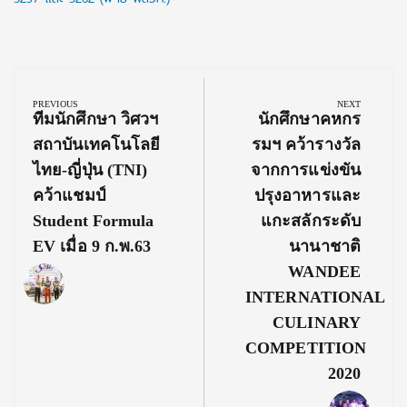
Post
navigation
PREVIOUS
NEXT
Previous
Next
ทีมนักศึกษา วิศวฯ
นักศึกษาคหกร
Post:
Post:
สถาบันเทคโนโลยี
รมฯ คว้ารางวัล
ไทย-ญี่ปุ่น (TNI)
จากการแข่งขัน
คว้าแชมป์
ปรุงอาหารและ
Student Formula
แกะสลักระดับ
EV เมื่อ 9 ก.พ.63
นานาชาติ
WANDEE
INTERNATIONAL
CULINARY
COMPETITION
2020