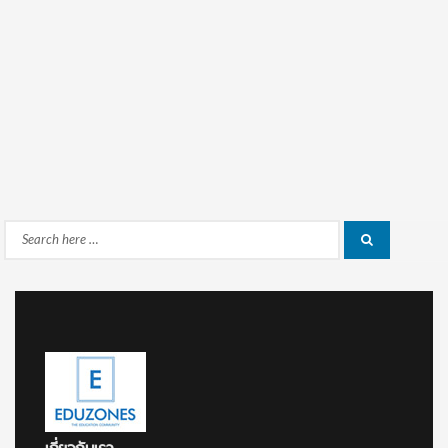
Search
Search
for: