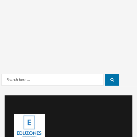
Search
Search
for: