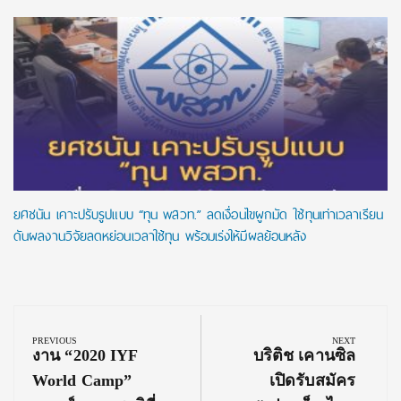
ยศชนัน เคาะปรับรูปแบบ “ทุน พสวท.” ลดเงื่อนไขผูกมัด ใช้ทุนเท่าเวลาเรียน
ดันผลงานวิจัยลดหย่อนเวลาใช้ทุน พร้อมเร่งให้มีผลย้อนหลัง
Post
navigation
PREVIOUS
NEXT
Previous
Next
งาน “2020 IYF
บริติช เคานซิล
Post:
Post:
World Camp”
เปิดรับสมัคร