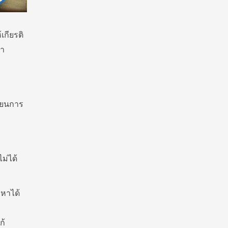
้เกียรติ
มา
ียนการ
ม่ได้
ญหาได้
ถ
ก้