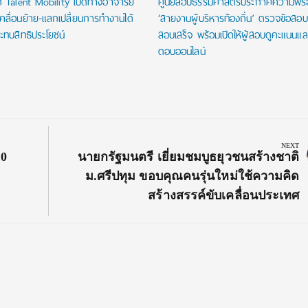
 Talent Mobility เปิดทางอาจารย์
ศูนย์สอบธรรมศาสตร์ประกาศความพร
คลื่อนย้าย-แลกเปลี่ยนการทำงานได้
‘สายงานผู้บริหารท้องถิ่น’ ตรวจข้อสอบ
ระทบสิทธิประโยชน์
สอบเสร็จ พร้อมเปิดให้ผู้สอบดูคะแนน
ตอบออนไลน์
NEXT
Next
10
นายกรัฐมนตรี เยี่ยมชมบูธยุวชนสร้างชาติ
Post:
ม.ศรีปทุม ขอบคุณคนรุ่นใหม่ใช้ความคิด
สร้างสรรค์ขับเคลื่อนประเทศ