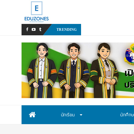
สสวท. เปิดรับสมัครสอบคัดเลื
TRENDING
Skip
นักเรียน
นักศึก
to
content