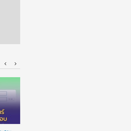
สธ.-อว. หารือวางแผนกำลังคนแพทย์ ศึกษา
รมช.ศธ. ยื
แนวทางกระจายแพทย์และแรงจูงใจให้อยู่ในระบบ
มัธยมศึกษ
บริการ
การบริหารโ