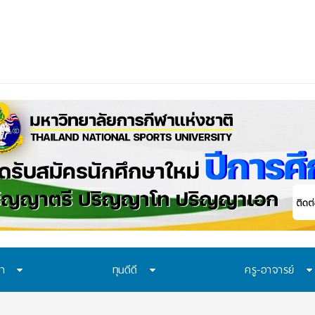
_
ษา
ทุนดีดี
ครู-อาจารย์