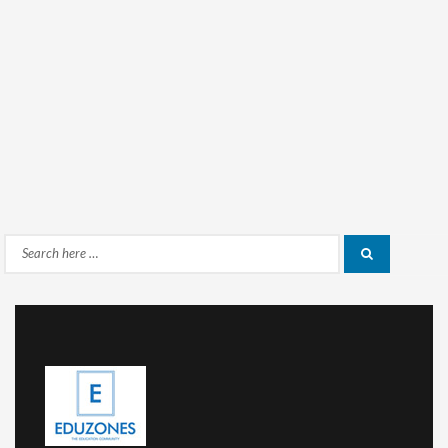
Search
Search
for: