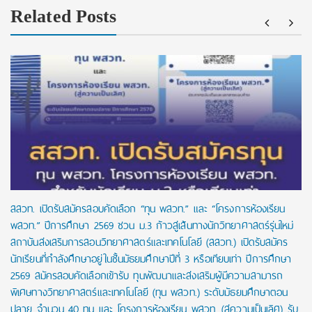
Related Posts
สสวท. เปิดรับสมัครสอบคัดเลือก “ทุน พสวท.” และ “โครงการห้องเรียน
พสวท.” ปีการศึกษา 2569 ชวน ม.3 ก้าวสู่เส้นทางนักวิทยาศาสตร์รุ่นใหม่
สถาบันส่งเสริมการสอนวิทยาศาสตร์และเทคโนโลยี (สสวท.) เปิดรับสมัคร
นักเรียนที่กำลังศึกษาอยู่ในชั้นมัธยมศึกษาปีที่ 3 หรือเทียบเท่า ปีการศึกษา
2569 สมัครสอบคัดเลือกเข้ารับ ทุนพัฒนาและส่งเสริมผู้มีความสามารถ
พิเศษทางวิทยาศาสตร์และเทคโนโลยี (ทุน พสวท.) ระดับมัธยมศึกษาตอน
ปลาย จำนวน 40 ทุน และ โครงการห้องเรียน พสวท. (สู่ความเป็นเลิศ) รับ