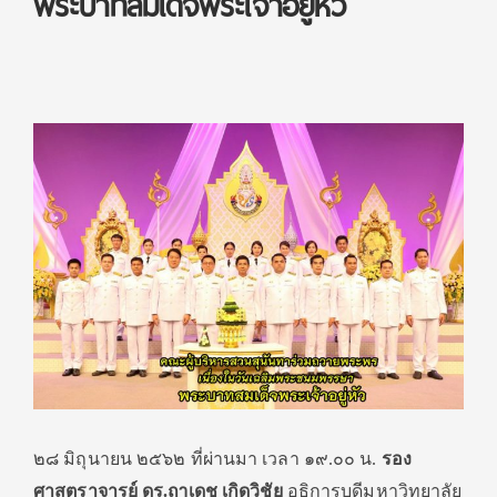
พระบาทสมเด็จพระเจ้าอยู่หัว
๒๘ มิถุนายน ๒๕๖๒​ ที่ผ่านมา เวลา​ ๑๙.๐๐ น.
รอง
ศาสตราจารย์ ดร.ฤๅเดช เกิดวิชัย
อธิการบดีมหาวิทยาลัย