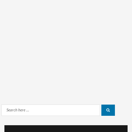
Search
Search
for: