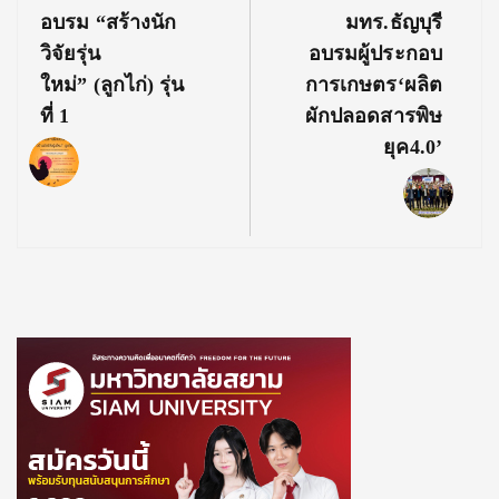
Post:
Post:
อบรม “สร้างนัก
มทร.ธัญบุรี
วิจัยรุ่น
อบรมผู้ประกอบ
ใหม่” (ลูกไก่) รุ่น
การเกษตร‘ผลิต
ที่ 1
ผักปลอดสารพิษ
ยุค4.0’