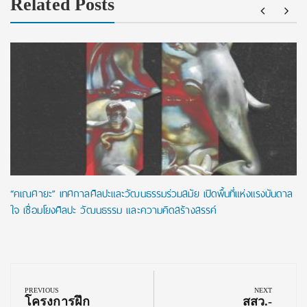
Related Posts
“คเณศายะ” เทศกาลศิลปะและวัฒนธรรมร่วมสมัย เปิดพื้นที่แห่งแรงบันดาล
ใจ เชื่อมโยงศิลปะ วัฒนธรรม และความคิดสร้างสรรค์
Post
navigation
PREVIOUS
NEXT
Previous
Next
โครงการฝึก
สสว.-