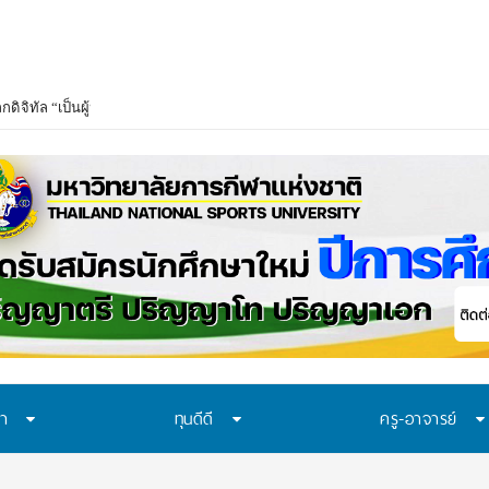
ษา
ทุนดีดี
ครู-อาจารย์