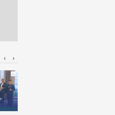
ม.กรุงเทพร่วมเปิดเวทีศิลปะชวนสร้างสรรค์ผลงาน
มหาวิทยาล
ภายใต้แนวคิด ESG
“ทับแก้ววิ
ณ พระราช