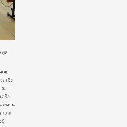
 ยุค
ิดเผย
บรมเชิง
’ ณ
เครือ
น่วยงาน
รรมและ
ู้