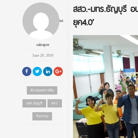
สสว.-มทร.ธัญบุรี 
ยุค4.0’
tui
sakrapee
June 29, 2019
ผักปลอดสารพิษ
มทร.ธัญบุรี
สสว.
กิจกรรม