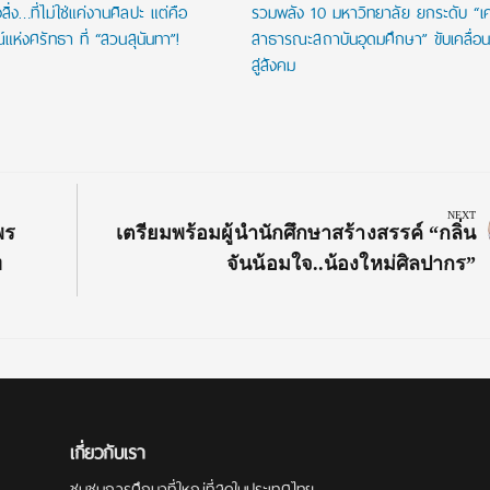
ิ่ง…ที่ไม่ใช่แค่งานศิลปะ แต่คือ
รวมพลัง 10 มหาวิทยาลัย ยกระดับ “เคร
ห่งศรัทธา ที่ “สวนสุนันทา”!
สาธารณะสถาบันอุดมศึกษา” ขับเคลื่อน
สู่สังคม
NEXT
Next
พร
เตรียมพร้อมผู้นำนักศึกษาสร้างสรรค์ “กลิ่น
Post:
ท
จันน้อมใจ..น้องใหม่ศิลปากร”
เกี่ยวกับเรา