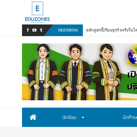
ม
_
TRENDING
Skip
นักเรียน
นักศึก
to
content