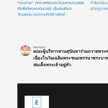
“คเณศายะ” เทศกาลศิลปะและวัฒนธรรมร่วมสมัย
กำลังจะมีบางส
เปิดพื้นที่แห่งแรงบันดาลใจ เชื่อมโยงศิลปะ
ปรากฏการณ์แ
วัฒนธรรม และความคิดสร้างสรรค์
Post
navigation
PREVIOUS
Previous
คณะผู้บริหารสวนสุนันทาร่วมถวายพระ
Post:
เนื่องในวันเฉลิมพระชนมพรรษาพระบา
สมเด็จพระเจ้าอยู่หัว