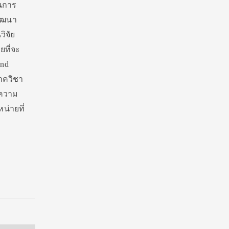
ในการ
ัฒนา
วิจัย
ยที่จะ
and
าควิชา
ีความ
น่ายที่