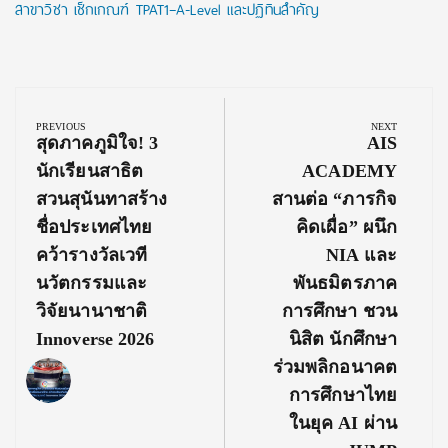
สาขาวิชา เช็กเกณฑ์ TPAT1–A-Level และปฏิทินสำคัญ
Post
navigation
PREVIOUS
NEXT
Previous
Next
สุดภาคภูมิใจ! 3
AIS
Post:
Post:
นักเรียนสาธิต
ACADEMY
สวนสุนันทาสร้าง
สานต่อ “ภารกิจ
ชื่อประเทศไทย
คิดเผื่อ” ผนึก
คว้ารางวัลเวที
NIA และ
นวัตกรรมและ
พันธมิตรภาค
วิจัยนานาชาติ
การศึกษา ชวน
Innoverse 2026
นิสิต นักศึกษา
ร่วมพลิกอนาคต
การศึกษาไทย
ในยุค AI ผ่าน