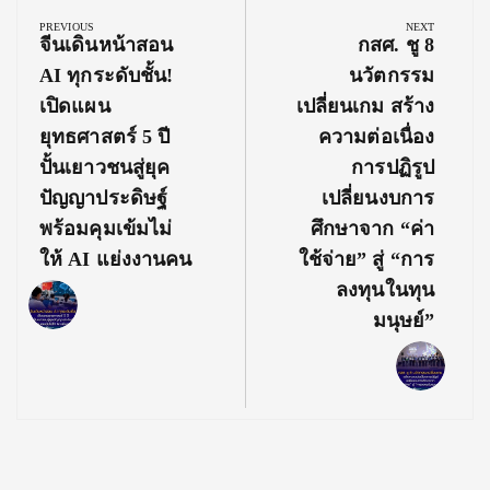
navigation
PREVIOUS
NEXT
Previous
Next
จีนเดินหน้าสอน
กสศ. ชู 8
Post:
Post:
AI ทุกระดับชั้น!
นวัตกรรม
เปิดแผน
เปลี่ยนเกม สร้าง
ยุทธศาสตร์ 5 ปี
ความต่อเนื่อง
ปั้นเยาวชนสู่ยุค
การปฏิรูป
ปัญญาประดิษฐ์
เปลี่ยนงบการ
พร้อมคุมเข้มไม่
ศึกษาจาก “ค่า
ให้ AI แย่งงานคน
ใช้จ่าย” สู่ “การ
ลงทุนในทุน
มนุษย์”