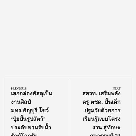
Post
navigation
PREVIOUS
NEXT
Previous
Next
เสกกล่องพัสดุเป็น
สสวท. เสริมพลัง
Post:
Post:
งานศิลป์
ครู ตชด. ปั้นเด็ก
มทร.ธัญบุรี โชว์
ปฐมวัยด้วยการ
‘ปุ๋ยปั้นรูปสัตว์’
เรียนรู้แบบโครง
ประดับพานรับน้ำ
งาน สู่ทักษะ
รักษ์โลกรับ
ศตวรรษที่ 21