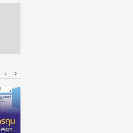
ร่วมป้องกัน “ภัยเงียบ” ในเด็กไทย: ดานอน
“อนาคตของล
ประเทศไทย ร่วมกับภาครัฐ เพื่อรณรงค์ป้องกันและ
!!! เปิดมุ
ขยายการเข้าถึงการคัดกรองโลหิตจางจากการขาด
จีน
ธาตุเหล็กในเด็ก