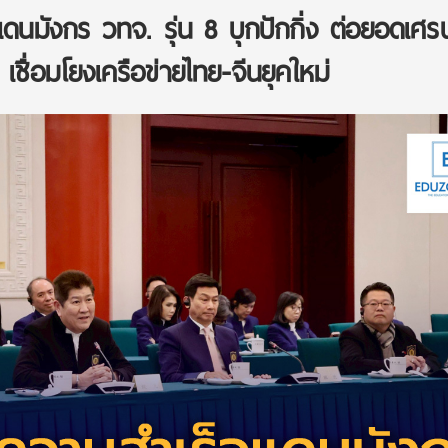
ดนมังกร วทจ. รุ่น 8 บุกปักกิ่ง ต่อยอดเศร
เชื่อมโยงเครือข่ายไทย-จีนยุคใหม่