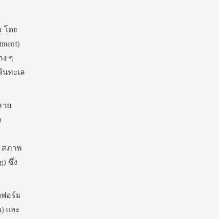
ย โดย
tment)
าง ๆ
พ้นทะเล
ลาย
า
) สภาพ
 ซึ่ง
ตฟอร์ม
on) และ