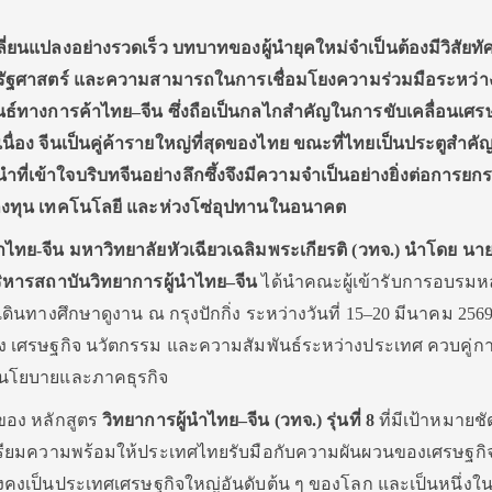
ี่ยนแปลงอย่างรวดเร็ว บทบาทของผู้นำยุคใหม่จำเป็นต้องมีวิสัยทัศ
ิรัฐศาสตร์ และความสามารถในการเชื่อมโยงความร่วมมือระหว่า
์ทางการค้าไทย–จีน ซึ่งถือเป็นกลไกสำคัญในการขับเคลื่อนเศร
ื่อง จีนเป็นคู่ค้ารายใหญ่ที่สุดของไทย ขณะที่ไทยเป็นประตูสำคั
นำที่เข้าใจบริบทจีนอย่างลึกซึ้งจึงมีความจำเป็นอย่างยิ่งต่อการยก
ลงทุน เทคโนโลยี และห่วงโซ่อุปทานในอนาคต
ำไทย-จีน มหาวิทยาลัยหัวเฉียวเฉลิมพระเกียรติ (วทจ.) นำโดย
นาย
ริหารสถาบันวิทยาการผู้นำไทย–จีน
ได้นำคณะผู้เข้ารับการอบรมหล
 เดินทางศึกษาดูงาน ณ กรุงปักกิ่ง ระหว่างวันที่ 15–20 มีนาคม 2569
อง เศรษฐกิจ นวัตกรรม และความสัมพันธ์ระหว่างประเทศ ควบคู่ก
ับนโยบายและภาคธุรกิจ
งของ หลักสูตร
วิทยาการผู้นำไทย–จีน (วทจ.) รุ่นที่
8
ที่มีเป้าหมายช
ตรียมความพร้อมให้ประเทศไทยรับมือกับความผันผวนของเศรษฐก
งคงเป็นประเทศเศรษฐกิจใหญ่อันดับต้น ๆ ของโลก และเป็นหนึ่งใ