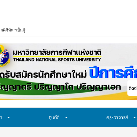
ษา
ทุนดีดี
ครู-อาจารย์