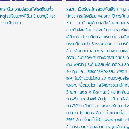
งยกระดับความปลอดภัยโรงเรียนทั่ว
สสวท. เปิดรับสมัครสอบคัดเลือก “ทุน
หตุโรงเรียนเทพศิรินทร์ นนทบุรี เร่ง
“โครงการห้องเรียน พสวท.” ปีการศึก
กรรมเลียนแบบ
ชวน ม.3 ก้าวสู่เส้นทางนักวิทยาศาสตร์รุ
สถาบันส่งเสริมการสอนวิทยาศาสตร์และ
(สสวท.) เปิดรับสมัครนักเรียนที่กำลังศึก
มัธยมศึกษาปีที่ 3 หรือเทียบเท่า ปีการ
สมัครสอบคัดเลือกเข้ารับ ทุนพัฒนาและส่
ความสามารถพิเศษทางวิทยาศาสตร์และ
(ทุน พสวท.) ระดับมัธยมศึกษาตอนปล
40 ทุน และ โครงการห้องเรียน พสวท. (
เลิศ) รับจำนวนไม่เกิน 30 คนต่อศูนย์โร
พสวท. เพื่อเปิดโอกาสให้เยาวชนที่มีศั
วิทยาศาสตร์ คณิตศาสตร์ และเทคโนโลย
การพัฒนาอย่างเข้มข้นสู่การเป็นกำลัง
การวิจัย นวัตกรรม และการพัฒนาปร
อนาคต โดยเปิดรับสมัครตั้งแต่วันนี้ถึง
2569 สมัครได้ที่เว็บไซต์ www.mwit.ac.
สามารถอ่านรายละเอียดและคุณสมบัติผ