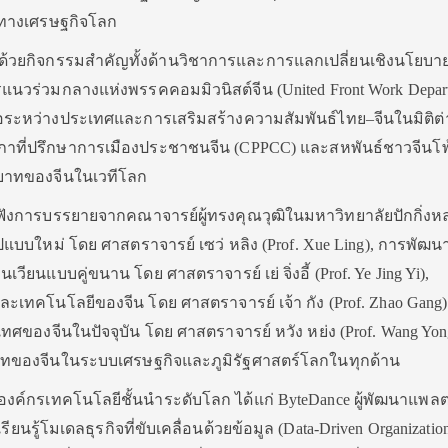
ตทางเศรษฐกิจโลก
บด้วยกิจกรรมสำคัญทั้งด้านวิชาการและการแลกเปลี่ยนเชิงนโยบา
นวร่วมกลางแห่งพรรคคอมมิวนิสต์จีน (United Front Work Depar
อระหว่างประเทศและการเสริมสร้างความสัมพันธ์ไทย–จีนในมิติต่
ที่ปรึกษาการเมืองประชาชนจีน (CPPCC) และสหพันธ์ชาวจีนโ
ทบาทของจีนในเวทีโลก
ฟังการบรรยายจากคณาจารย์ผู้ทรงคุณวุฒิในมหาวิทยาลัยปักกิ่งห
ูปแบบใหม่ โดย ศาสตราจารย์ เซว่ หลิง (Prof. Xue Ling), การพัฒน
ียนแบบคู่ขนาน โดย ศาสตราจารย์ เย่ จิ่งอี้ (Prof. Ye Jing Yi),
เทคโนโลยีของจีน โดย ศาสตราจารย์ เจ้า กัง (Prof. Zhao Gang
ของจีนในปัจจุบัน โดย ศาสตราจารย์ หวัง หย่ง (Prof. Wang Yong)
บาทของจีนในระบบเศรษฐกิจและภูมิรัฐศาสตร์โลกในทุกด้าน
นองค์กรเทคโนโลยีชั้นนำระดับโลก ได้แก่ ByteDance ผู้พัฒนาแพล
เรียนรู้โมเดลธุรกิจที่ขับเคลื่อนด้วยข้อมูล (Data-Driven Organizati