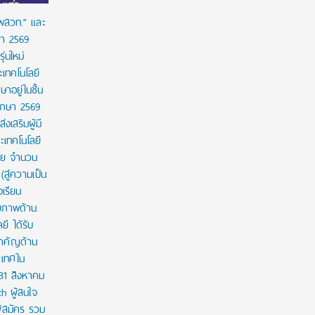
 พสวท.” และ
ษา 2569
่นใหม่
เทคโนโลยี
ษาอยู่ในชั้น
ศึกษา 2569
งเสริมผู้มี
เทคโนโลยี
าย จำนวน
สู่ความเป็น
งเรียน
กยภาพด้าน
ี ได้รับ
สำคัญด้าน
ะเทศใน
 31 สิงหาคม
th ผู้สนใจ
ู้สมัคร รวม