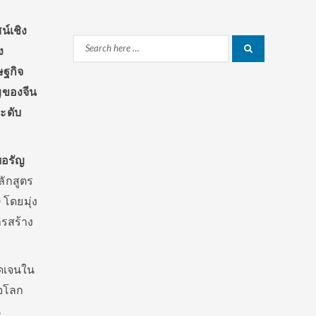
น์เชิง
Search
ง
Search
for:
ษฐกิจ
ญของจีน
ระดับ
อรัญ
ักสูตร
 โดยมุ่ง
ารสร้าง
ัดเจนใน
ิจโลก
น