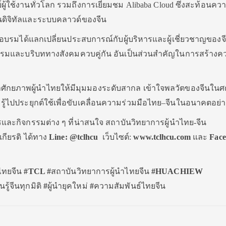
ู้ใช้งานทั่วโลก รวมถึงการเยี่ยมชม Alibaba Cloud ซึ่งสะท้อนคว
นดิจิทัลและระบบคลาวด์ของจีน
รอบรมได้แลกเปลี่ยนประสบการณ์กับผู้บริหารและผู้เชี่ยวชาญของจ
ฒนธรรมและบริบททางสังคมควบคู่กัน อันเป็นส่วนสำคัญในการสร้าง
ศักยภาพผู้นำไทยให้มีมุมมองระดับสากล เข้าใจพลวัตของจีนใน
้ไปประยุกต์ใช้เพื่อขับเคลื่อนความร่วมมือไทย–จีนในอนาคตอย่าง
ละกิจกรรมต่าง ๆ ที่น่าสนใจ สถาบันวิทยาการผู้นำไทย-จีน
กียรติ ได้ทาง
Line: @tclhcu
เว็บไซต์:
www.tclhcu.com
และ
Face
ำไทยจีน
#TCL #
สถาบันวิทยาการผู้นำไทยจีน
#HUACHIEW
ยนรู้จีนทุกมิติ
#
ผู้นำยุคใหม่
#
ความสัมพันธ์ไทยจีน