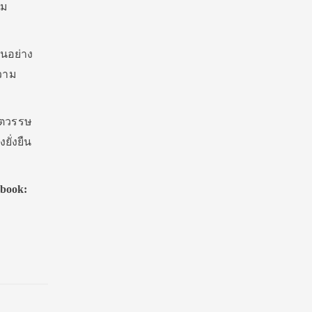
าม
ีนอย่าง
ความ
ศตวรรษ
ยั่งยืน
book: