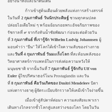
อย่างน่าทึ่งและน่าตื่นเต้น
ก้าวเข้าสู่ต้นเดือนด้วยพลังแห่งการสร้างสรรค์
ในวันที่
2 กุมภาพันธ์ วันนักประดิษฐ์
ชวนทุกคนปลด
ปล่อยไอเดียใหม่ ๆ พร้อมย้อนรอยพระอัจฉริยภาพของ
รัชกาลที่ ๙ จากกังหันน้ำชัยพัฒนา ก่อนจะต่อด้วยวัน
ที่
3 กุมภาพันธ์ ที่เรารู้จัก Wilhelm Ludvig Johannsen
ผู้
มอบคำว่า “ยีน” ให้โลกได้เข้าใจความลับของร่างกาย
และ
วันที่
4 กุมภาพันธ์ วันมะเร็งโลก
ที่สะท้อนพลังของ
วิทยาศาสตร์การแพทย์ในการส่งต่อความหวังให้
มนุษยชาติ จากนั้นวันที่
7 กุมภาพันธ์ รู้จักกับ Ulf von
Euler
ผู้ไขปริศนาฮอร์โมน Prostaglandin และวัน
ที่
8 กุมภาพันธ์ คือวันเกิดของ Dmitri Mendeleev
บิดา
แห่งตารางธาตุ ผู้จัดระเบียบจักรวาลให้เคมีเข้าใจง่ายขึ้น
เมื่อเข้าสู่สัปดาห์ต่อมา ความสงสัยจะพาเรา
เดินทางไกลจากขั้วโลกสู่แสงสว่างของโลก โดยในวัน