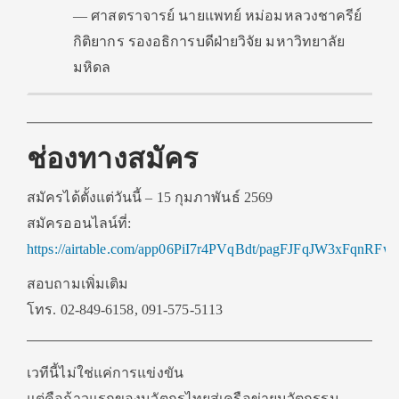
— ศาสตราจารย์ นายแพทย์ หม่อมหลวงชาครีย์
กิติยากร รองอธิการบดีฝ่ายวิจัย มหาวิทยาลัย
มหิดล
ช่องทางสมัคร
สมัครได้ตั้งแต่วันนี้ – 15 กุมภาพันธ์ 2569
สมัครออนไลน์ที่:
https://airtable.com/app06PiI7r4PVqBdt/pagFJFqJW3xFqnRFw/
สอบถามเพิ่มเติม
โทร. 02-849-6158, 091-575-5113
เวทีนี้ไม่ใช่แค่การแข่งขัน
แต่คือก้าวแรกของนวัตกรไทยสู่เครือข่ายนวัตกรรม