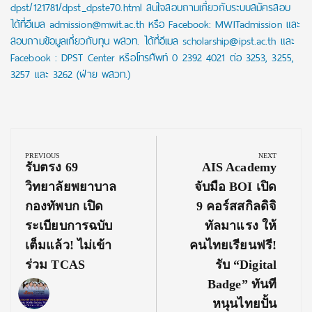
dpst/121781/dpst_dpste70.html สนใจสอบถามเกี่ยวกับระบบสมัครสอบ
ได้ที่อีเมล admission@mwit.ac.th หรือ Facebook: MWITadmission และ
สอบถามข้อมูลเกี่ยวกับทุน พสวท. ได้ที่อีเมล scholarship@ipst.ac.th และ
Facebook : DPST Center หรือโทรศัพท์ 0 2392 4021 ต่อ 3253, 3255,
3257 และ 3262 (ฝ่าย พสวท.)
Post
navigation
PREVIOUS
NEXT
Previous
Next
รับตรง 69
AIS Academy
Post:
Post:
วิทยาลัยพยาบาล
จับมือ BOI เปิด
กองทัพบก เปิด
9 คอร์สสกิลดิจิ
ระเบียบการฉบับ
ทัลมาแรง ให้
เต็มแล้ว! ไม่เข้า
คนไทยเรียนฟรี!
ร่วม TCAS
รับ “Digital
Badge” ทันที
หนุนไทยปั้น