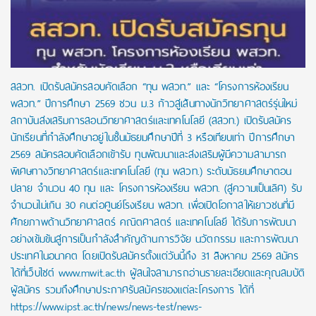
สสวท. เปิดรับสมัครสอบคัดเลือก “ทุน พสวท.” และ “โครงการห้องเรียน
พสวท.” ปีการศึกษา 2569 ชวน ม.3 ก้าวสู่เส้นทางนักวิทยาศาสตร์รุ่นใหม่
สถาบันส่งเสริมการสอนวิทยาศาสตร์และเทคโนโลยี (สสวท.) เปิดรับสมัคร
นักเรียนที่กำลังศึกษาอยู่ในชั้นมัธยมศึกษาปีที่ 3 หรือเทียบเท่า ปีการศึกษา
2569 สมัครสอบคัดเลือกเข้ารับ ทุนพัฒนาและส่งเสริมผู้มีความสามารถ
พิเศษทางวิทยาศาสตร์และเทคโนโลยี (ทุน พสวท.) ระดับมัธยมศึกษาตอน
ปลาย จำนวน 40 ทุน และ โครงการห้องเรียน พสวท. (สู่ความเป็นเลิศ) รับ
จำนวนไม่เกิน 30 คนต่อศูนย์โรงเรียน พสวท. เพื่อเปิดโอกาสให้เยาวชนที่มี
ศักยภาพด้านวิทยาศาสตร์ คณิตศาสตร์ และเทคโนโลยี ได้รับการพัฒนา
อย่างเข้มข้นสู่การเป็นกำลังสำคัญด้านการวิจัย นวัตกรรม และการพัฒนา
ประเทศในอนาคต โดยเปิดรับสมัครตั้งแต่วันนี้ถึง 31 สิงหาคม 2569 สมัคร
ได้ที่เว็บไซต์ www.mwit.ac.th ผู้สนใจสามารถอ่านรายละเอียดและคุณสมบัติ
ผู้สมัคร รวมถึงศึกษาประกาศรับสมัครของแต่ละโครงการ ได้ที่
https://www.ipst.ac.th/news/news-test/news-