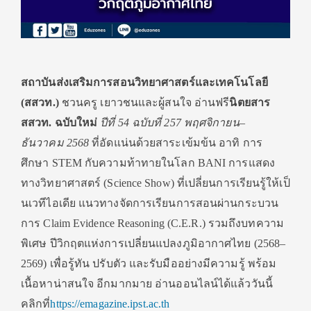
สถาบันส่งเสริมการสอนวิ
ทยาศาสตร์และเทคโนโลยี
(สสวท.)
ชวนครู เยาวชนและผู้สนใจ อ่านฟรี
นิตยสาร
สสวท. ฉบับใหม่
ปีที่
54
ฉบับที่
257
พฤศจิกายน–
ธันวาคม
2568
ที่อัดแน่นด้วยสาระเข้มข้น อาทิ การ
ศึกษา
STEM
กับความท้าทายในโลก
BANI
การแสดง
ทางวิทยาศาสตร์ (
Science Show)
ที่เปลี่ยนการเรียนรู้ให้เป็
นเวทีไอเดีย แนวทางจัดการเรียนการสอนผ่
านกระบวน
การ
Claim Evidence Reasoning (C.E.R.)
รวมถึงบทความ
พิเศษ ปีวิกฤตแห่งการเปลี่ยนแปลงภูมิ
อากาศไทย (
2568–
2569)
เพื่อรู้ทัน ปรับตัว และรับมืออย่างมีความรู้ พร้อม
เนื้อหาน่าสนใจ อีกมากมาย อ่านออนไลน์ได้แล้ววันนี้
คลิกที่
https://emagazine.ipst.ac.th