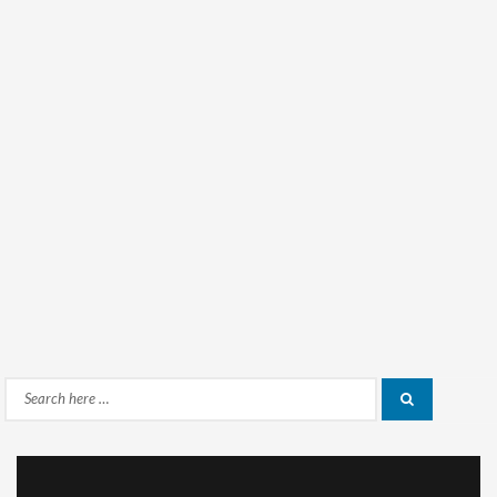
Search
Search
for: