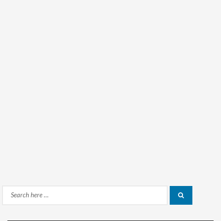
Search
Search
for: