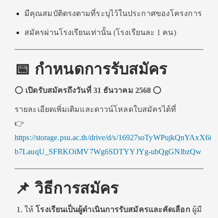
มีคุณสมบัติตรงตามที่ระบุไว้ในประกาศของโครงการ
สมัครผ่านโรงเรียนเท่านั้น (โรงเรียนละ 1 คน)
📅 กำหนดการรับสมัคร
⭕️
เปิดรับสมัครถึงวันที่ 31 ธันวาคม 2568
⭕️
รายละเอียดเพิ่มเติมและดาวน์โหลดใบสมัครได้ที่
👉
https://storage.psu.ac.th/drive/d/s/16927soTyWPujkQnYAxX6i
b7LauqU_SFRKOiMV7Wg6SDTYYJYg-ubQgGNlbzQw
📌 วิธีการสมัคร
ให้
โรงเรียนเป็นผู้ดำเนินการรับสมัครและคัดเลือก
ผู้มี