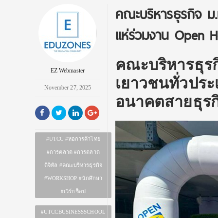
คณะบริหารธุรกิจ ม.
แห่ร่วมงาน Open H
คณะบริหารธุรก
EZ Webmaster
เยาวชนทั่วประ
November 27, 2025
อนาคตสายธุรก
#UTCC #หอการค้าไทย
#การตลาด #การตลาด
ดิจิทัล #คณะบริหารธุรกิจ
#WORKSHOP #นักศึกษา
#เวิร์กช็อป
#UTCCBUSINESSSCHOOL