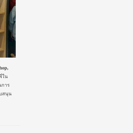
hop
,
ี่ใน
ในการ
ับสนุน