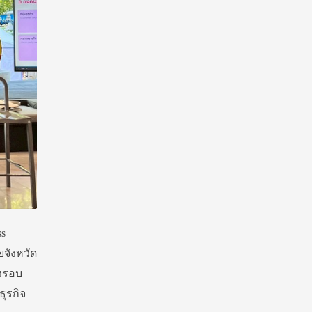
ss
จังหวัด
างรอบ
ุรกิจ