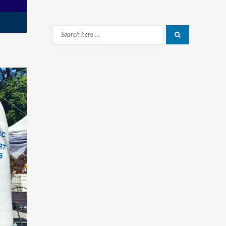
Search
Search
for: