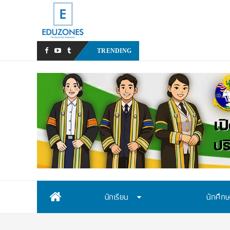
มทร.กรุงเทพ โต้ข่าวเท็จ! ยั
TRENDING
Skip
นักเรียน
นักศึก
to
content