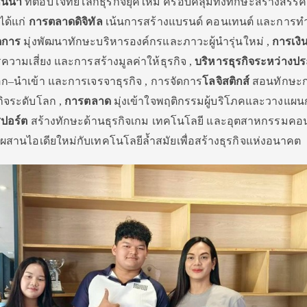
ั้นนำ
ที่ตอบโจทย์โลกธุรกิจยุคใหม่ ครอบคลุมทั้งทักษะสร้างสรรค์
ได้แก่
การตลาดดิจิทัล
เน้นการสร้างแบรนด์ คอนเทนต์ และการ
ดการ
มุ่งพัฒนาทักษะบริหารองค์กรและภาวะผู้นำรุ่นใหม่ ,
การเงิ
วามเสี่ยง และการสร้างมูลค่าให้ธุรกิจ ,
บริหารธุรกิจระหว่างป
ก–นำเข้า และการเจรจาธุรกิจ , การจัดการ
โลจิสติกส์
สอนทักษะ
กิจระดับโลก ,
การตลาด
มุ่งเข้าใจพฤติกรรมผู้บริโภคและวางแผนก
สปอร์ต
สร้างทักษะด้านธุรกิจเกม เทคโนโลยี และอุตสาหกรรมคอ
ผสานไอเดียใหม่กับเทคโนโลยีล้ำสมัยเพื่อสร้างธุรกิจแห่งอนาคต