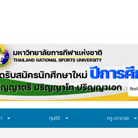
น MOU-หลักสูตร-วีซ่า ถูกต้องตามกฎหมาย เ
ษา
ทุนดีดี
ครู-อาจารย์