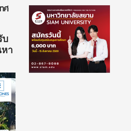
เทศ
ับ
นหา