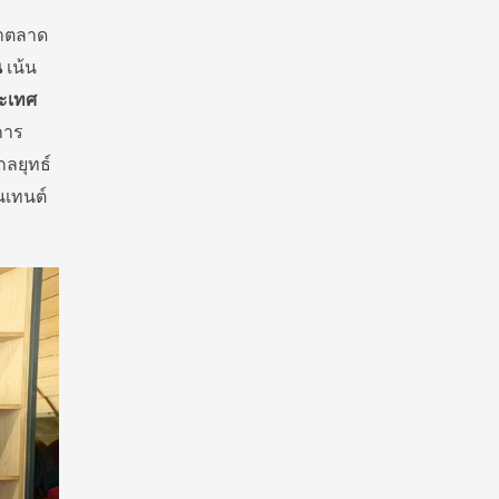
ทำตลาด
น
เน้น
ระเทศ
การ
ลยุทธ์
นเทนต์