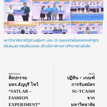
มหาวิทยาลัยราชภัฏสวนสุนันทา มอบ 29 ทุนแบบต่อเนื่องตลอดหลักสูตร
สนับสนุนเยาวชนเรียนจนจบ สร้างโอกาสทางการศึกษาอย่างยั่งยืน
Post
navigation
PREVIOUS
NEXT
Previous
Next
ศิลปกรรม
ปฏิทิน + เกณฑ์
Post:
Post:
มทร.ธัญบุรี โชว์
การรับสมัคร
“SATLAB –
SU-TCAS69
FASHION
จาก
EXPERIMENT”
มหาวิทยาลัย