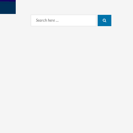
Search
Search
for: