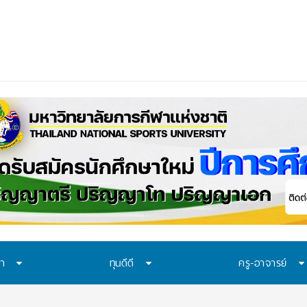
ษา
ทุนดีดี
ครู-อาจารย์