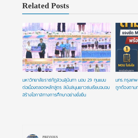
Related Posts
ip
.โท ฟรี
พัน
มหาวิทยาลัยราชภัฏสวนสุนันทา มอบ 29 ทุนแบบ
มทร.กรุงเทพ 
ต่อเนื่องตลอดหลักสูตร สนับสนุนเยาวชนเรียนจนจบ
ถูกต้องตามก
สร้างโอกาสทางการศึกษาอย่างยั่งยืน
Post
navigation
PREVIOUS