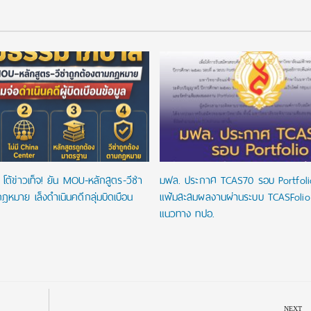
โต้ข่าวเท็จ! ยัน MOU-หลักสูตร-วีซ่า
มฟล. ประกาศ TCAS70 รอบ Portfoli
ฎหมาย เล็งดำเนินคดีกลุ่มบิดเบือน
แฟ้มสะสมผลงานผ่านระบบ TCASFoli
แนวทาง ทปอ.
NEXT