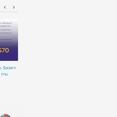
ยศชนัน เคาะปรับรูปแบบ “ทุน พสวท.” ลดเงื่อนไข
ทุนรัฐบาล
ผูกมัด ใช้ทุนเท่าเวลาเรียน ดันผลงานวิจัยลดหย่อน
2027/2028 
เวลาใช้ทุน พร้อมเร่งให้มีผลย้อนหลัง
เต็มจำนวน
ทางการเงิ
o รับเฉพาะ
o ตาม