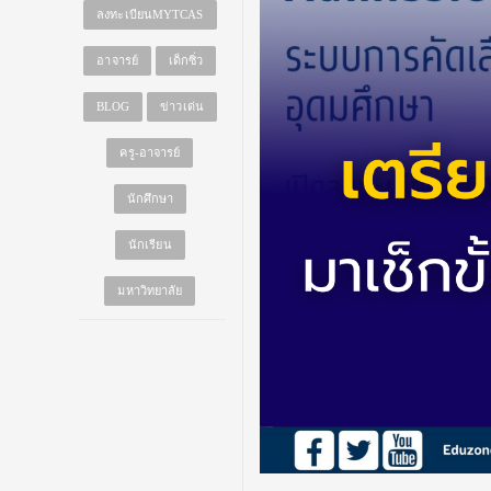
ลงทะเบียนMYTCAS
อาจารย์
เด็กซิ่ว
BLOG
ข่าวเด่น
ครู-อาจารย์
นักศึกษา
นักเรียน
มหาวิทยาลัย