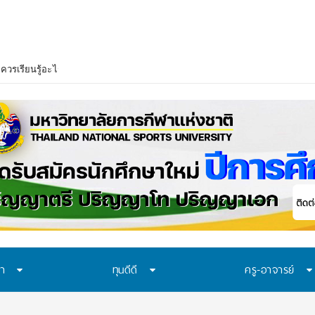
ษา
ทุนดีดี
ครู-อาจารย์