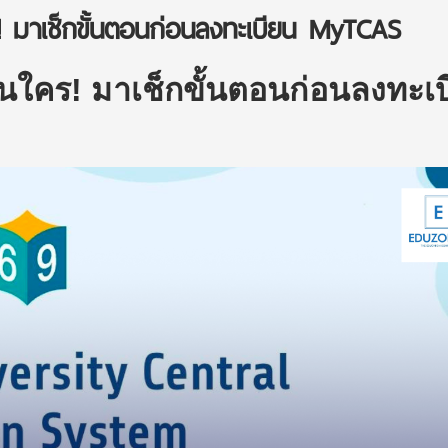
! มาเช็กขั้นตอนก่อนลงทะเบียน MyTCAS
อนใคร! มาเช็กขั้นตอนก่อนลงทะเ