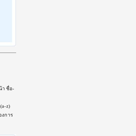
า ชื่อ-
(a–z)
ต้องการ