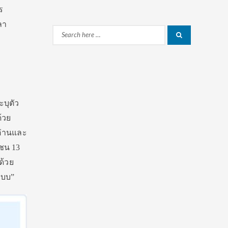
ร
ลา
Search
Search
for:
ะบุตัว
้วย
อ่านและ
าชน 13
ด้วย
ะบบ”