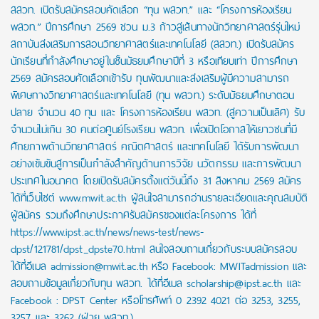
สสวท. เปิดรับสมัครสอบคัดเลือก “ทุน พสวท.” และ “โครงการห้องเรียน
พสวท.” ปีการศึกษา 2569 ชวน ม.3 ก้าวสู่เส้นทางนักวิทยาศาสตร์รุ่นใหม่
สถาบันส่งเสริมการสอนวิทยาศาสตร์และเทคโนโลยี (สสวท.) เปิดรับสมัคร
นักเรียนที่กำลังศึกษาอยู่ในชั้นมัธยมศึกษาปีที่ 3 หรือเทียบเท่า ปีการศึกษา
2569 สมัครสอบคัดเลือกเข้ารับ ทุนพัฒนาและส่งเสริมผู้มีความสามารถ
พิเศษทางวิทยาศาสตร์และเทคโนโลยี (ทุน พสวท.) ระดับมัธยมศึกษาตอน
ปลาย จำนวน 40 ทุน และ โครงการห้องเรียน พสวท. (สู่ความเป็นเลิศ) รับ
จำนวนไม่เกิน 30 คนต่อศูนย์โรงเรียน พสวท. เพื่อเปิดโอกาสให้เยาวชนที่มี
ศักยภาพด้านวิทยาศาสตร์ คณิตศาสตร์ และเทคโนโลยี ได้รับการพัฒนา
อย่างเข้มข้นสู่การเป็นกำลังสำคัญด้านการวิจัย นวัตกรรม และการพัฒนา
ประเทศในอนาคต โดยเปิดรับสมัครตั้งแต่วันนี้ถึง 31 สิงหาคม 2569 สมัคร
ได้ที่เว็บไซต์ www.mwit.ac.th ผู้สนใจสามารถอ่านรายละเอียดและคุณสมบัติ
ผู้สมัคร รวมถึงศึกษาประกาศรับสมัครของแต่ละโครงการ ได้ที่
https://www.ipst.ac.th/news/news-test/news-
dpst/121781/dpst_dpste70.html สนใจสอบถามเกี่ยวกับระบบสมัครสอบ
ได้ที่อีเมล admission@mwit.ac.th หรือ Facebook: MWITadmission และ
สอบถามข้อมูลเกี่ยวกับทุน พสวท. ได้ที่อีเมล scholarship@ipst.ac.th และ
Facebook : DPST Center หรือโทรศัพท์ 0 2392 4021 ต่อ 3253, 3255,
3257 และ 3262 (ฝ่าย พสวท.)