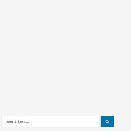
Search
Search
for: