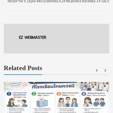
fbclid=IwY2xjawMo1EtleHRuA2FlbQIxMABicmlkETF5a
EZ WEBMASTER
Related Posts