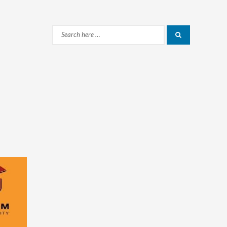
Search
Search
for: