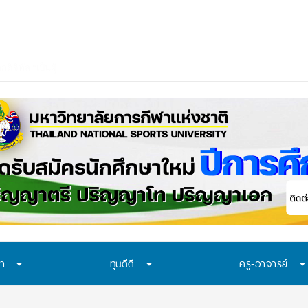
ษา
ทุนดีดี
ครู-อาจารย์