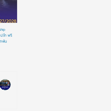
ship
 ป.โท ฟรี
ูกพัน