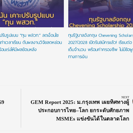
ปรับรูปแบบ “ทุน พสวท.” ลดเงื่อนไข
ทุนรัฐบาลอังกฤษ Chevening Scholar
นเท่าเวลาเรียน ดันผลงานวิจัยลดหย่อน
2027/2028 เปิดรับสมัครแล้ว! เรียนต่อ
้อมเร่งให้มีผลย้อนหลัง
เต็มจำนวน พร้อมค่าครองชีพ ไม่มีข้อผ
ทางการเงิน
NEXT
Next
69
GEM Report 2025: ม.กรุงเทพ เผยทิศทางผู้
Post:
ประกอบการไทย–โลก ยกระดับศักยภาพ
MSMEs แข่งขันได้ในตลาดโลก