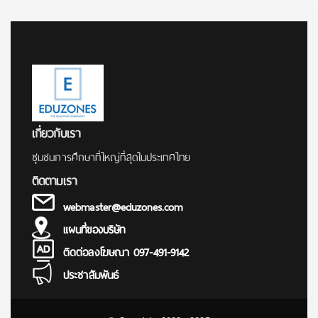
for:
เกี่ยวกับเรา
ชุมชนการศึกษาที่ใหญ่ที่สุดในประเทศไทย
ติดตามเรา
webmaster@eduzones.com
แผนที่ของบริษัท
ติดต่อลงโฆษณา 097-491-9142
ประชาสัมพันธ์