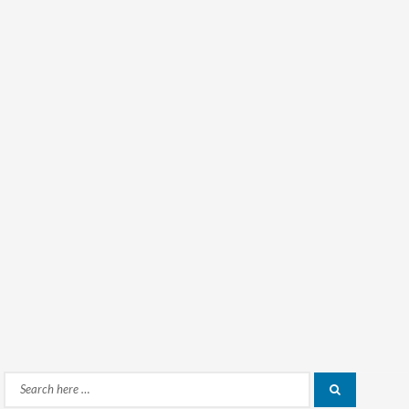
Search
Search