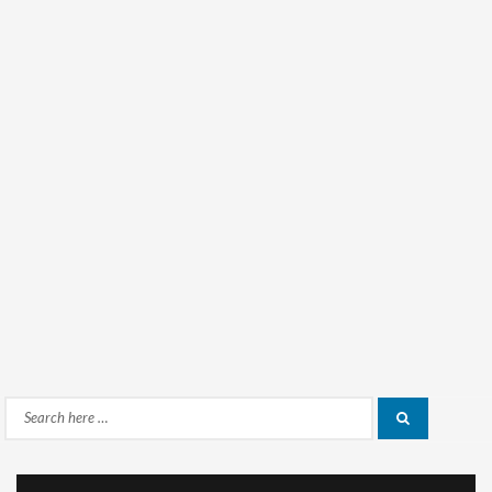
Search
Search
for: